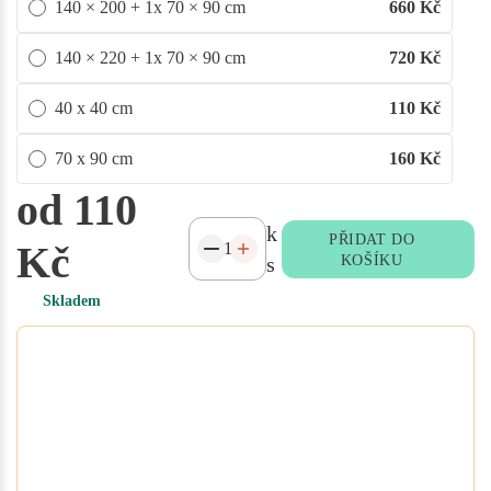
140 × 200 + 1x 70 × 90 cm
660
Kč
140 × 220 + 1x 70 × 90 cm
720
Kč
40 x 40 cm
110
Kč
70 x 90 cm
160
Kč
od 110
k
PŘIDAT DO
Kč
s
KOŠÍKU
Skladem
Potřebujete atypický rozměr
na míru?
Vyplňte poptávkový formulář nebo
přidejte specifikace do poznámky při
objednávce. Rádi vám ušijeme textil
přesně podle vašich potřeb.