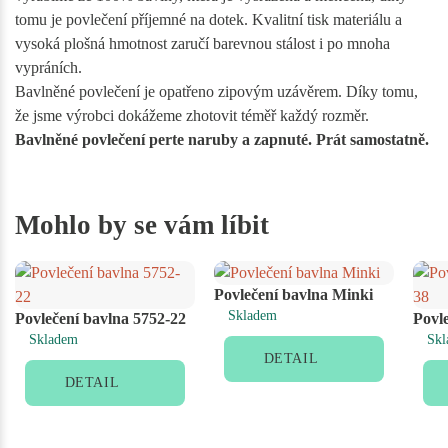
tomu je povlečení příjemné na dotek. Kvalitní tisk materiálu a
vysoká plošná hmotnost zaručí barevnou stálost i po mnoha
vypráních.
Bavlněné povlečení je opatřeno zipovým uzávěrem. Díky tomu,
že jsme výrobci dokážeme zhotovit téměř každý rozměr.
Bavlněné povlečení perte naruby a zapnuté. Prát samostatně.
Mohlo by se vám líbit
Povlečení bavlna Minki
Skladem
Povlečení bavlna 5752-22
Povl
Skladem
Skl
DETAIL
DETAIL