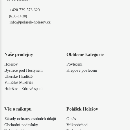
+420 739 573 629
(6:00–14:30)
info@polasek-holesov.cz
Naše prodejny
Oblíbené kategorie
Holešov
Povlečení
Bystřice pod Hostýnem
Krepové povlečení
Uherské Hradiště
Valašské Meziříčí
Holešov - Zdravé spaní
Vše o nákupu
Polášek Holešov
Zásady ochrany osobních údajů
O nás
Obchodní podmínky
Velkoobchod