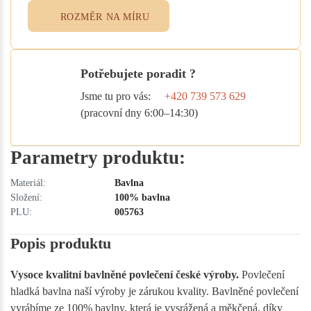
ROZMĚR NA MÍRU
Potřebujete poradit ?
Jsme tu pro vás:
+420 739 573 629
(pracovní dny 6:00–14:30)
Parametry produktu:
Materiál:
Bavlna
Složení:
100% bavlna
PLU:
005763
Popis produktu
Vysoce kvalitní bavlněné povlečení české výroby.
Povlečení
hladká bavlna naší výroby je zárukou kvality. Bavlněné povlečení
vyrábíme ze 100% bavlny, která je vysrážená a měkčená, díky