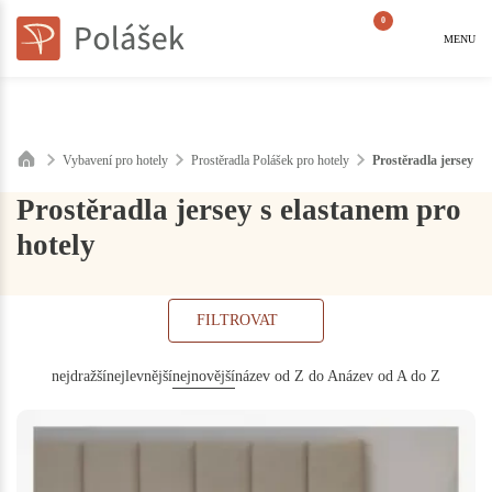
0
MENU
Vybavení pro hotely
Prostěradla Polášek pro hotely
Prostěradla jersey s 
Prostěradla jersey s elastanem pro
hotely
FILTROVAT
nejdražší
nejlevnější
nejnovější
název od Z do A
název od A do Z