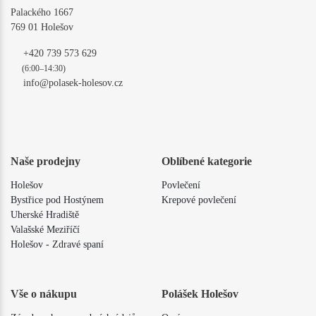
Palackého 1667
769 01 Holešov
+420 739 573 629
(6:00–14:30)
info@polasek-holesov.cz
Naše prodejny
Oblíbené kategorie
Holešov
Povlečení
Bystřice pod Hostýnem
Krepové povlečení
Uherské Hradiště
Valašské Meziříčí
Holešov - Zdravé spaní
Vše o nákupu
Polášek Holešov