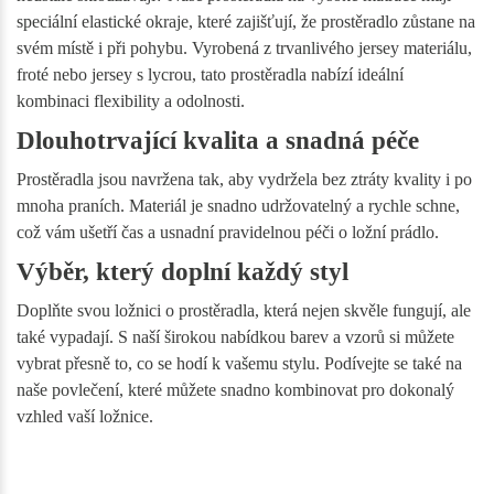
speciální elastické okraje, které zajišťují, že prostěradlo zůstane na
svém místě i při pohybu. Vyrobená z trvanlivého jersey materiálu,
froté nebo jersey s lycrou, tato prostěradla nabízí ideální
kombinaci flexibility a odolnosti.
Dlouhotrvající kvalita a snadná péče
Prostěradla jsou navržena tak, aby vydržela bez ztráty kvality i po
mnoha praních. Materiál je snadno udržovatelný a rychle schne,
což vám ušetří čas a usnadní pravidelnou péči o ložní prádlo.
Výběr, který doplní každý styl
Doplňte svou ložnici o prostěradla, která nejen skvěle fungují, ale
také vypadají. S naší širokou nabídkou barev a vzorů si můžete
vybrat přesně to, co se hodí k vašemu stylu. Podívejte se také na
naše povlečení, které můžete snadno kombinovat pro dokonalý
vzhled vaší ložnice.