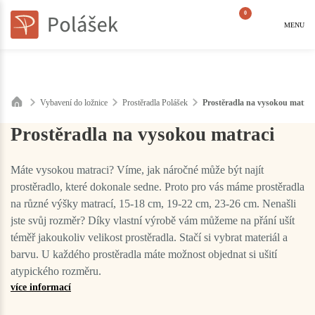
0
MENU
Vybavení do ložnice
Prostěradla Polášek
Prostěradla na vysokou matrac
Prostěradla na vysokou matraci
Máte vysokou matraci? Víme, jak náročné může být najít
prostěradlo, které dokonale sedne. Proto pro vás máme prostěradla
na různé výšky matrací, 15-18 cm, 19-22 cm, 23-26 cm. Nenašli
jste svůj rozměr? Díky vlastní výrobě vám můžeme na přání ušít
téměř jakoukoliv velikost prostěradla. Stačí si vybrat materiál a
barvu. U každého prostěradla máte možnost objednat si ušití
atypického rozměru.
více informací