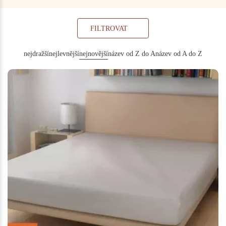
FILTROVAT
nejdražší
nejlevnější
nejnovější
název od Z do A
název od A do Z