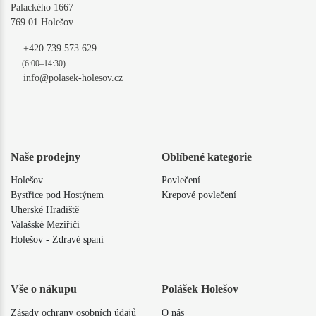
Palackého 1667
769 01 Holešov
+420 739 573 629
(6:00–14:30)
info@polasek-holesov.cz
Naše prodejny
Oblíbené kategorie
Holešov
Povlečení
Bystřice pod Hostýnem
Krepové povlečení
Uherské Hradiště
Valašské Meziříčí
Holešov - Zdravé spaní
Vše o nákupu
Polášek Holešov
Zásady ochrany osobních údajů
O nás