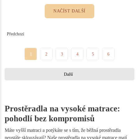
NAČÍST DALŠÍ
Předchozí
1
2
3
4
5
6
Další
Prostěradla na vysoké matrace:
pohodlí bez kompromisů
Máte vyšší matraci a potýkáte se s tím, že běžná prostěradla
neustále sklouzávají? Naše prostěradla na vysoké matrace mají