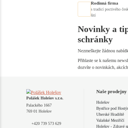
Rodinná firma
s tradicí poctivého čes
šití
Novinky a ti
schránky
Nezmeškejte žádnou nabíd
Přihlaste se k našemu newsle
dozvíte o novinkách, akcích
Naše prodejny
Polášek Holešov s.r.o.
Holešov
Palackého 1667
Bystřice pod Host
769 01 Holešov
Uherské Hradiště
Valašské Meziříčí
+420 739 573 629
Holešov - Zdravé s