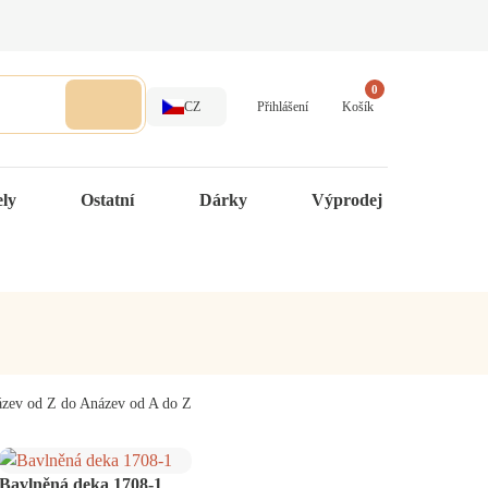
0
CZ
Přihlášení
Košík
ely
Ostatní
Dárky
Výprodej
ázev od Z do A
název od A do Z
Bavlněná deka 1708-1