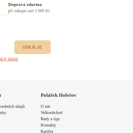
Doprava zdarma
při nákupu nad 2 000 Kč
ODESLAT
ích údajů
u
Polášek Holešov
osobních údajů
O nás
ínky
Velkoobchod
Rady a tipy
Kontakty
Kariéra