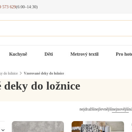
9 573 629
(6:00–14:30)
Kuchyně
Děti
Metrový textil
Pro hot
y do ložnice
Vzorované deky do ložnice
 deky do ložnice
nejdražší
nejlevnější
nejnovější
n