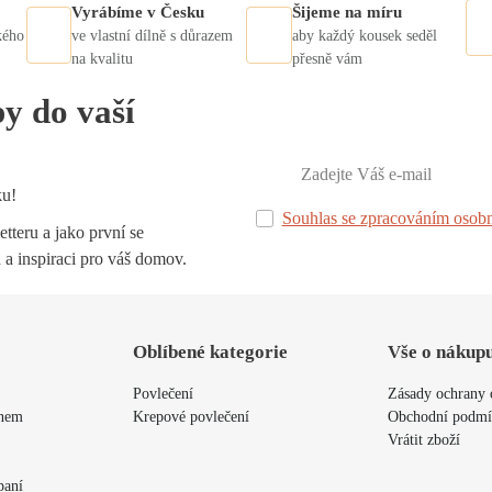
Vyrábíme v Česku
Šijeme na míru
kého
ve vlastní dílně s důrazem
aby každý kousek seděl
na kvalitu
přesně vám
py do vaší
ku!
Souhlas se zpracováním osobn
tteru a jako první se
 a inspiraci pro váš domov.
Oblíbené kategorie
Vše o nákup
Povlečení
Zásady ochrany 
ýnem
Krepové povlečení
Obchodní podm
Vrátit zboží
paní