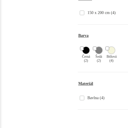
150 x 200 cm
(4)
Barva
Černá
Šedá
Béžová
(2)
(2)
(4)
Materiál
Bavlna
(4)