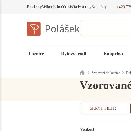
+420 73
Prodejny
Velkoobchod
O nás
Rady a tipy
Kontakty
Ložnice
Bytový textil
Koupelna
Vybavení do ložnice
Dek
Vzorované
SKRÝT FILTR
Velikost