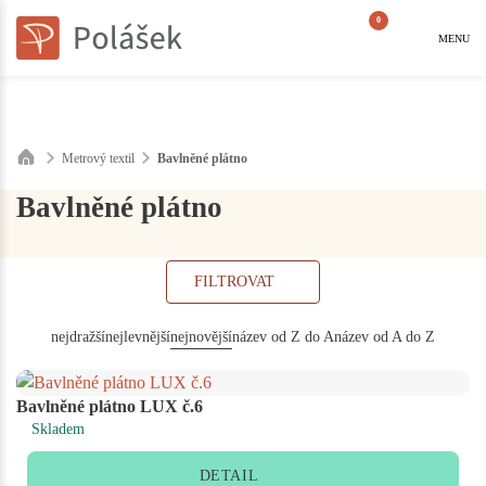
0
MENU
Metrový textil
Bavlněné plátno
Bavlněné plátno
FILTROVAT
nejdražší
nejlevnější
nejnovější
název od Z do A
název od A do Z
Bavlněné plátno LUX č.6
Skladem
DETAIL