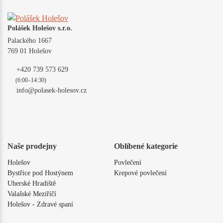
Polášek Holešov s.r.o.
Palackého 1667
769 01 Holešov
+420 739 573 629
(6:00–14:30)
info@polasek-holesov.cz
Naše prodejny
Oblíbené kategorie
Holešov
Povlečení
Bystřice pod Hostýnem
Krepové povlečení
Uherské Hradiště
Valašské Meziříčí
Holešov - Zdravé spaní