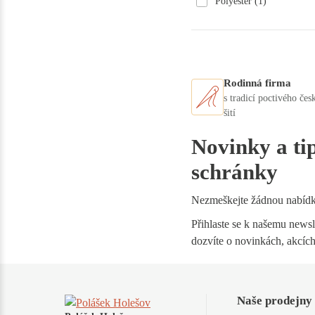
Polyester
(1)
Rodinná firma
s tradicí poctivého čes
šití
Novinky a ti
schránky
Nezmeškejte žádnou nabíd
Přihlaste se k našemu newsle
dozvíte o novinkách, akcích
Naše prodejny