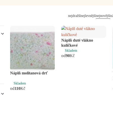
nejdražší
nejlevnější
nejnovější
n
Náplň duté vlákno
kuličkové
Skladem
od
90
Kč
Náplň molitanová drť
Skladem
od
110
Kč