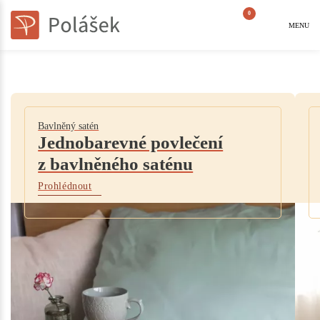
0
MENU
Bavlněný satén
Jednobarevné povlečení
z bavlněného saténu
Prohlédnout