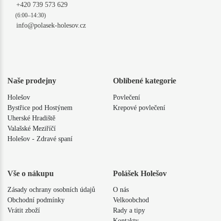
+420 739 573 629
(6:00–14:30)
info@polasek-holesov.cz
Naše prodejny
Oblíbené kategorie
Holešov
Povlečení
Bystřice pod Hostýnem
Krepové povlečení
Uherské Hradiště
Valašské Meziříčí
Holešov - Zdravé spaní
Vše o nákupu
Polášek Holešov
Zásady ochrany osobních údajů
O nás
Obchodní podmínky
Velkoobchod
Vrátit zboží
Rady a tipy
Kontakty