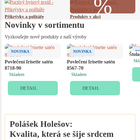
Přikrývky a polštáře
Produkty v akci
Novinky v sortimentu
Vyzkoušejte nové produkty z naší výroby
NOVINKA
NOVINKA
N
Štol
Skl
Povlečení Irisette satén
Povlečení Irisette satén
8718-90
8567-70
Skladem
Skladem
DETAIL
DETAIL
Polášek Holešov:
Kvalita, která se šije srdcem