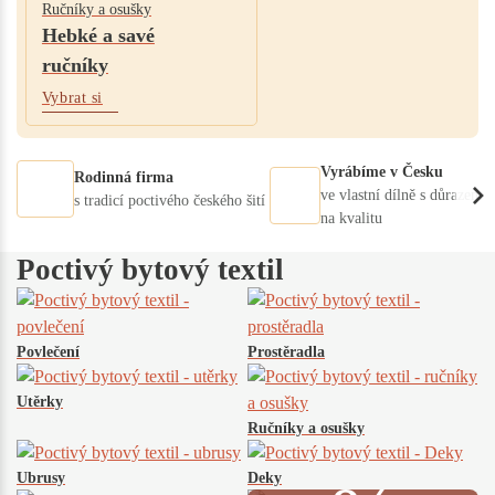
Ručníky a osušky
Hebké a savé
ručníky
Vybrat si
Vyrábíme v Česku
Rodinná firma
ve vlastní dílně s důrazem
s tradicí poctivého českého šití
na kvalitu
Poctivý bytový textil
Povlečení
Prostěradla
Utěrky
Ručníky a osušky
Ubrusy
Deky