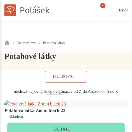
0
MENU
Metrový textil
Potahové látky
Potahové látky
FILTROVAT
nejdražší
nejlevnější
nejnovější
název od Z do A
název od A do Z
Potahová látka Zoom black 23
Skladem
DETAIL