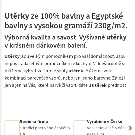
Utěrky
ze 100% bavlny a Egyptské
bavlny s vysokou gramáží 230g/m2.
Výborná kvalita a savost. Vyšívané
utěrky
v krásném dárkovém balení.
Utěrky
jsou velkým pomocníkem pro vaší domácnost. Jsou
nepostradatelným pomocníkem v kuchyni. V dnešní době si
můžeme vybrat ze široké škály
utěrek.
Můžeme volit
kombinaci barevných vzorů, nebo jen jedno barevné. Záleží
jen a jen na Vás, které barvě či vzoru dáte u
utěrek
přednost.
Rodinná firma
Vyrábíme v Česku
s tradicí poctivého českého
ve vlastní dílně s důrazem
šití
na kvalitu