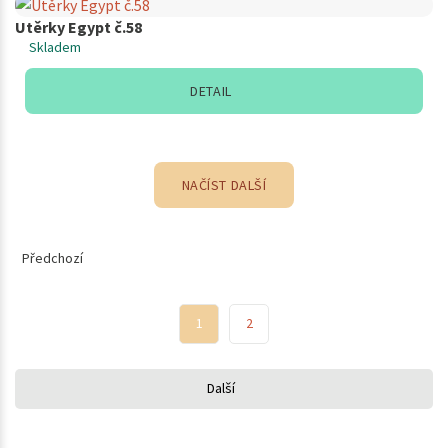
Utěrky Egypt č.58
Skladem
DETAIL
NAČÍST DALŠÍ
Předchozí
1
2
Další