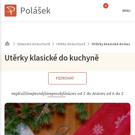
0
MENU
Vybavení do kuchyně
Utěrky do kuchyně
Utěrky klasické do kuchy
Utěrky klasické do kuchyně
FILTROVAT
nejdražší
nejlevnější
nejnovější
název od Z do A
název od A do Z