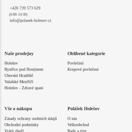
+420 739 573 629
(6:00–14:30)
info@polasek-holesov.cz
Naše prodejny
Oblíbené kategorie
Holešov
Povlečení
Bystřice pod Hostýnem
Krepové povlečení
Uherské Hradiště
Valašské Meziříčí
Holešov - Zdravé spaní
Vše o nákupu
Polášek Holešov
Zásady ochrany osobních údajů
O nás
Obchodní podmínky
Velkoobchod
Vrátit zboží
Rady a tipy