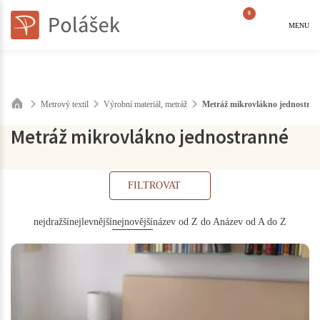
0
MENU
Metrový textil
Výrobní materiál, metráž
Metráž mikrovlákno jednostran
Metráž mikrovlákno jednostranné
FILTROVAT
nejdražší
nejlevnější
nejnovější
název od Z do A
název od A do Z