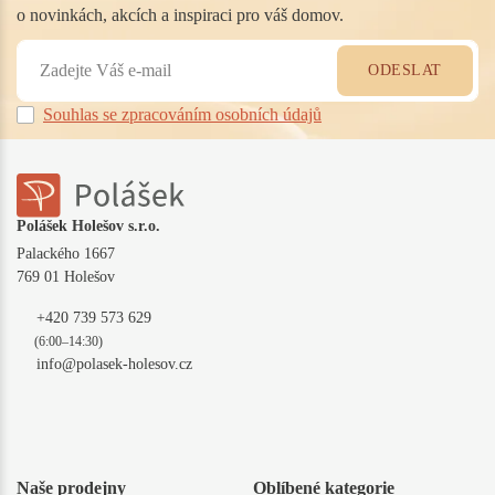
o novinkách, akcích a inspiraci pro váš domov.
ODESLAT
Souhlas se zpracováním osobních údajů
Polášek Holešov s.r.o.
Palackého 1667
769 01 Holešov
+420 739 573 629
(6:00–14:30)
info@polasek-holesov.cz
Naše prodejny
Oblíbené kategorie