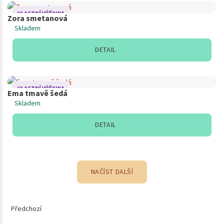
VLASTNÍ VÝŠIVKA
Zora smetanová
Skladem
DETAIL
VLASTNÍ VÝŠIVKA
Ema tmavě šedá
Skladem
DETAIL
NAČÍST DALŠÍ
Předchozí