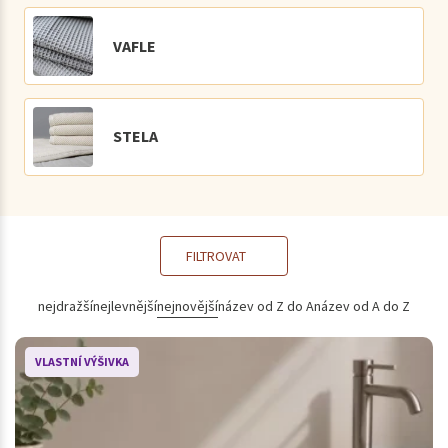
VAFLE
STELA
FILTROVAT
nejdražší
nejlevnější
nejnovější
název od Z do A
název od A do Z
VLASTNÍ VÝŠIVKA