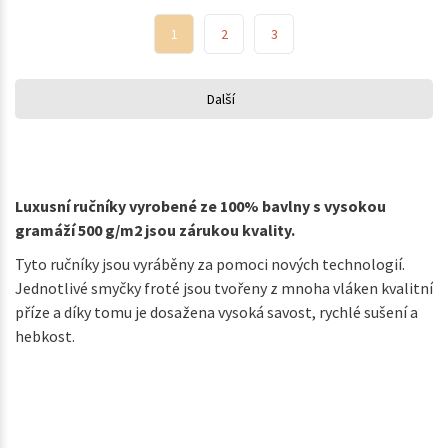
1
2
3
Další
Luxusní ručníky vyrobené ze 100% bavlny s vysokou
gramáží 500 g/m2 jsou zárukou kvality.
Tyto ručníky jsou vyráběny za pomoci nových technologií.
Jednotlivé smyčky froté jsou tvořeny z mnoha vláken kvalitní
příze a díky tomu je dosažena vysoká savost, rychlé sušení a
hebkost.