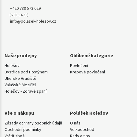
+420 739 573 629
(6:00–14:30)
info@polasek-holesov.cz
Naše prodejny
Oblíbené kategorie
Holešov
Povlečení
Bystřice pod Hostýnem
Krepové povlečení
Uherské Hradiště
Valašské Meziříčí
Holešov - Zdravé spaní
Vše o nákupu
Polášek Holešov
Zásady ochrany osobních údajů
O nás
Obchodní podmínky
Velkoobchod
Vrátit zboží
Rady a tipy