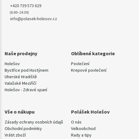
+420 739 573 629
(6:00–14:30)
info@polasek-holesov.cz
Naše prodejny
Oblíbené kategorie
Holešov
Povlečení
Bystřice pod Hostýnem
Krepové povlečení
Uherské Hradiště
Valašské Meziříčí
Holešov - Zdravé spaní
Vše o nákupu
Polášek Holešov
Zásady ochrany osobních údajů
O nás
Obchodní podmínky
Velkoobchod
Vrátit zboží
Rady a tipy