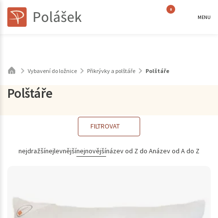
0
MENU
Vybavení do ložnice
Přikrývky a polštáře
Polštáře
Polštáře
FILTROVAT
nejdražší
nejlevnější
nejnovější
název od Z do A
název od A do Z