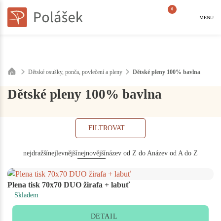
0
MENU
Dětské osušky, ponča, povlečení a pleny
Dětské pleny 100% bavlna
Dětské pleny 100% bavlna
FILTROVAT
nejdražší
nejlevnější
nejnovější
název od Z do A
název od A do Z
Plena tisk 70x70 DUO žirafa + labuť
Skladem
DETAIL