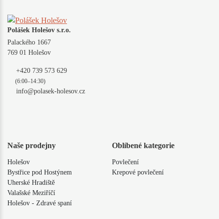
Polášek Holešov s.r.o.
Palackého 1667
769 01 Holešov
+420 739 573 629
(6:00–14:30)
info@polasek-holesov.cz
Naše prodejny
Oblíbené kategorie
Holešov
Povlečení
Bystřice pod Hostýnem
Krepové povlečení
Uherské Hradiště
Valašské Meziříčí
Holešov - Zdravé spaní