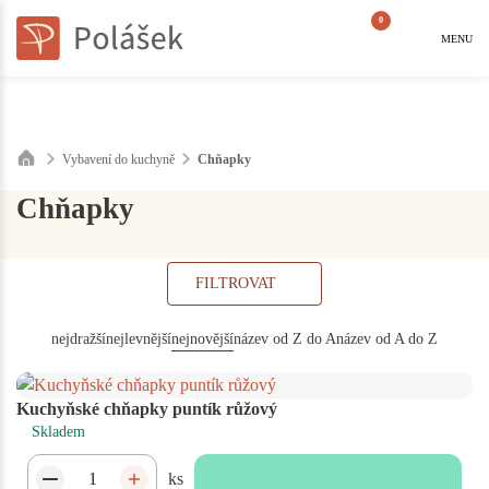
0
MENU
Vybavení do kuchyně
Chňapky
Chňapky
FILTROVAT
nejdražší
nejlevnější
nejnovější
název od Z do A
název od A do Z
Kuchyňské chňapky puntík růžový
Skladem
ks