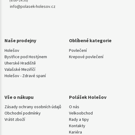
(6:00–14:30)
info@polasek-holesov.cz
Naše prodejny
Oblíbené kategorie
Holešov
Povlečení
Bystřice pod Hostýnem
Krepové povlečení
Uherské Hradiště
Valašské Meziříčí
Holešov - Zdravé spaní
Vše o nákupu
Polášek Holešov
Zásady ochrany osobních údajů
O nás
Obchodní podmínky
Velkoobchod
Vrátit zboží
Rady a tipy
Kontakty
Kariéra