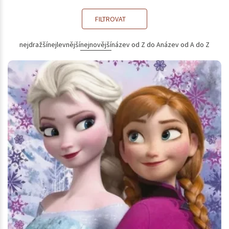
FILTROVAT
nejdražší
nejlevnější
nejnovější
název od Z do A
název od A do Z