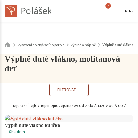
0
MENU
Vybavení do obývacího pokoje
Výplně a náplně
Výplně duté vlákno, m
Výplně duté vlákno, molitanová
drť
FILTROVAT
nejdražší
nejlevnější
nejnovější
název od Z do A
název od A do Z
Výplň duté vlákno kulička
Skladem