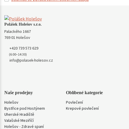
Polášek Holešov s.r.o.
Palackého 1667
769 01 Holešov
+420 739 573 629
(6:00–14:30)
info@polasek-holesov.cz
Naše prodejny
Oblíbené kategorie
Holešov
Povlečení
Bystřice pod Hostýnem
Krepové povlečení
Uherské Hradiště
Valašské Meziříčí
Holešov - Zdravé spaní