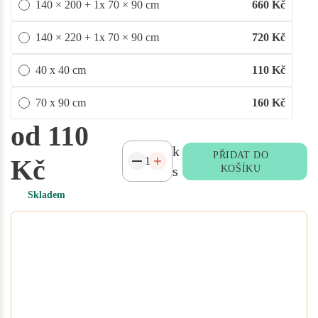
140 × 200 + 1x 70 × 90 cm
660
Kč
140 × 220 + 1x 70 × 90 cm
720
Kč
40 x 40 cm
110
Kč
70 x 90 cm
160
Kč
od 110
k
PŘIDAT DO
Kč
s
KOŠÍKU
Skladem
Potřebujete atypický rozměr
na míru?
Vyplňte poptávkový formulář nebo
přidejte specifikace do poznámky při
objednávce. Rádi vám ušijeme textil
přesně podle vašich potřeb.