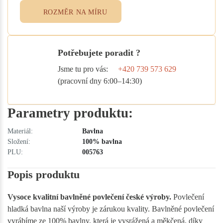
ROZMĚR NA MÍRU
Potřebujete poradit ?
Jsme tu pro vás:
+420 739 573 629
(pracovní dny 6:00–14:30)
Parametry produktu:
Materiál:
Bavlna
Složení:
100% bavlna
PLU:
005763
Popis produktu
Vysoce kvalitní bavlněné povlečení české výroby.
Povlečení
hladká bavlna naší výroby je zárukou kvality. Bavlněné povlečení
vyrábíme ze 100% bavlny, která je vysrážená a měkčená, díky