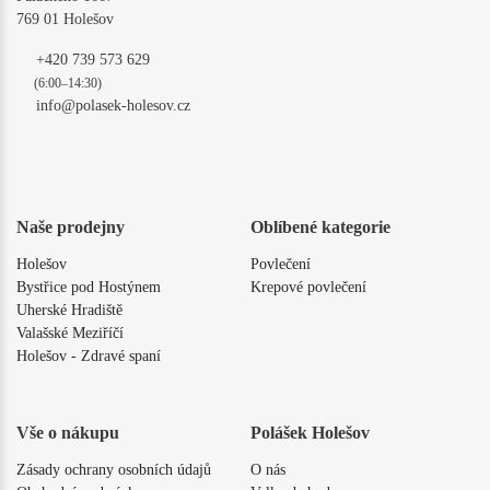
769 01 Holešov
+420 739 573 629
(6:00–14:30)
info@polasek-holesov.cz
Naše prodejny
Oblíbené kategorie
Holešov
Povlečení
Bystřice pod Hostýnem
Krepové povlečení
Uherské Hradiště
Valašské Meziříčí
Holešov - Zdravé spaní
Vše o nákupu
Polášek Holešov
Zásady ochrany osobních údajů
O nás