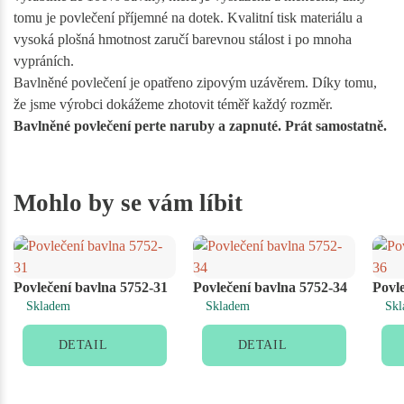
tomu je povlečení příjemné na dotek. Kvalitní tisk materiálu a
vysoká plošná hmotnost zaručí barevnou stálost i po mnoha
vypráních.
Bavlněné povlečení je opatřeno zipovým uzávěrem. Díky tomu,
že jsme výrobci dokážeme zhotovit téměř každý rozměr.
Bavlněné povlečení perte naruby a zapnuté. Prát samostatně.
Mohlo by se vám líbit
Povlečení bavlna 5752-31
Povlečení bavlna 5752-34
Povl
Skladem
Skladem
Skl
DETAIL
DETAIL