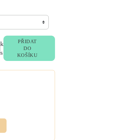
PŘIDAT
k
DO
s
KOŠÍKU
ebo
ky
me
.