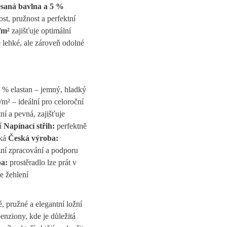
saná bavlna a 5 %
t, pružnost a perfektní
/m²
zajišťuje optimální
e lehké, ale zároveň odolné
 % elastan – jemný, hladký
m² – ideální pro celoroční
ní a pevná, zajišťuje
ní
Napínací střih:
perfektně
éká
Česká výroba:
zní zpracování a podporu
a:
prostěradlo lze prát v
e žehlení
 pružné a elegantní ložní
enziony, kde je důležitá