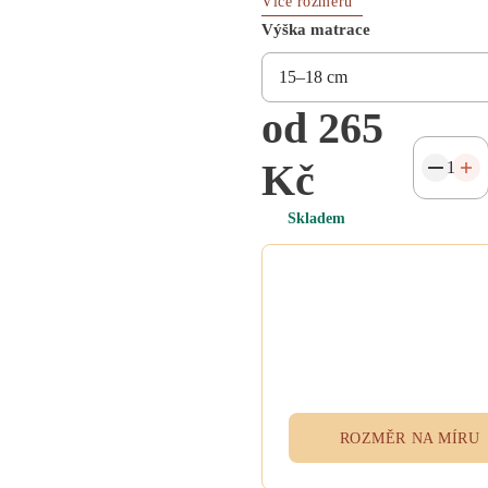
Více rozměrů
Výška matrace
od 265
Kč
Skladem
Potřebujete atypický
rozměr na míru?
Vyplňte poptávkový formulář n
přidejte specifikace do poznám
při objednávce. Rádi vám ušije
textil přesně podle vašich potřeb
ROZMĚR NA MÍRU