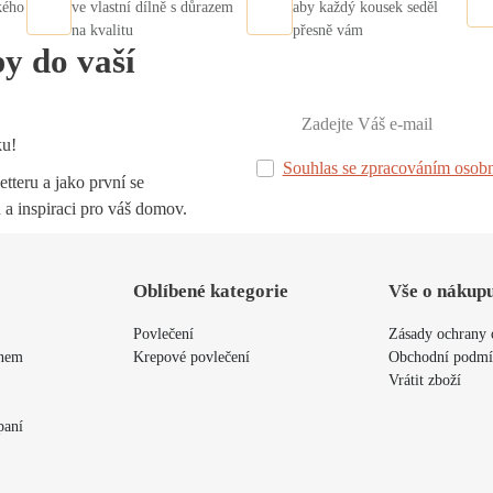
kého
ve vlastní dílně s důrazem
aby každý kousek seděl
na kvalitu
přesně vám
py do vaší
ku!
Souhlas se zpracováním osobn
tteru a jako první se
 a inspiraci pro váš domov.
Oblíbené kategorie
Vše o nákup
Povlečení
Zásady ochrany 
ýnem
Krepové povlečení
Obchodní podm
Vrátit zboží
paní