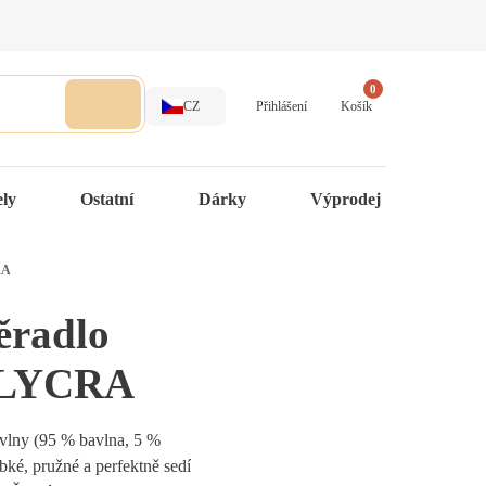
0
CZ
Přihlášení
Košík
ely
Ostatní
Dárky
Výprodej
RA
ěradlo
 LYCRA
avlny (95 % bavlna, 5 %
bké, pružné a perfektně sedí