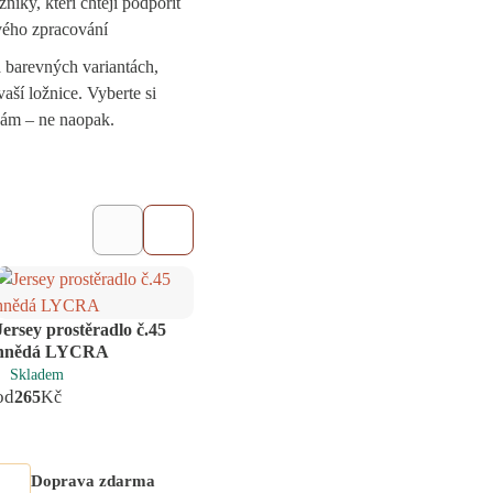
níky, kteří chtějí podpořit
ivého zpracování
 barevných variantách,
vaší ložnice. Vyberte si
 vám – ne naopak.
Jersey prostěradlo č.45
Jersey prostěradlo č.8
Jerse
hnědá LYCRA
broskev LYCRA
sv.r
Skladem
Skladem
Skl
od
od
od
265
Kč
265
Kč
26
Doprava zdarma