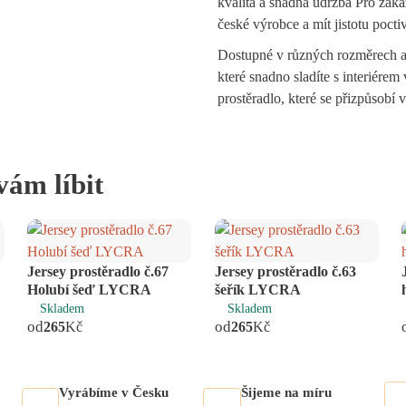
kvalita a snadná údržba Pro zákaz
české výrobce a mít jistotu poct
Dostupné v různých rozměrech a
které snadno sladíte s interiérem 
prostěradlo, které se přizpůsobí
vám líbit
Jersey prostěradlo č.67
Jersey prostěradlo č.63
Holubí šeď LYCRA
šeřík LYCRA
Skladem
Skladem
od
od
265
Kč
265
Kč
Vyrábíme v Česku
Šijeme na míru