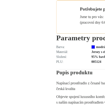
Potřebujete 
Jsme tu pro vás:
(pracovní dny 6
Parametry pro
Barva:
modr
Materiál:
Jersey s 
Složení:
95% bavl
PLU:
005124
Popis produktu
Napínací prostěradlo z česané ba
česká kvalita
Objevte spojení luxusního komfo
s naším napínacím prostěradle