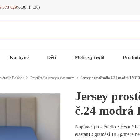
9 573 629
(6:00–14:30)
Kuchyně
Děti
Metrový textil
Pro hot
stěradla Polášek
Prostěradla jersey s elastanem
Jersey prostěradlo č.24 modrá LYC
Jersey prost
č.24 modrá
Napínací prostěradlo z česané b
elastan) s gramáží 185 g/m² je he