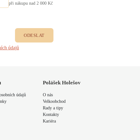
při nákupu nad 2 000 Kč
ODESLAT
ích údajů
u
Polášek Holešov
osobních údajů
O nás
ínky
Velkoobchod
Rady a tipy
Kontakty
Kariéra