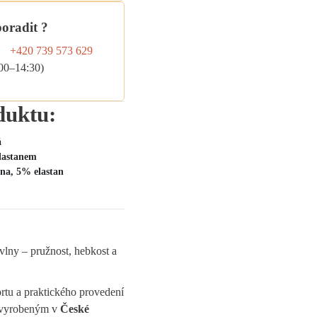
poradit ?
+420 739 573 629
:00–14:30)
duktu:
á
elastanem
na, 5% elastan
vlny – pružnost, hebkost a
rtu a praktického provedení
m vyrobeným v
České