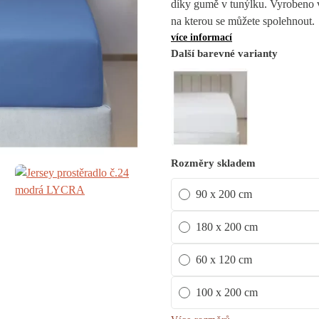
díky gumě v tunýlku. Vyrobeno v
na kterou se můžete spolehnout.
více informací
Další barevné varianty
Rozměry skladem
90 x 200 cm
180 x 200 cm
60 x 120 cm
100 x 200 cm