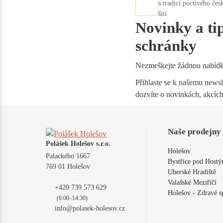
s tradicí poctivého čes
šití
Novinky a ti
schránky
Nezmeškejte žádnou nabíd
Přihlaste se k našemu newsle
dozvíte o novinkách, akcích
Naše prodejny
Polášek Holešov s.r.o.
Holešov
Palackého 1667
Bystřice pod Host
769 01 Holešov
Uherské Hradiště
Valašské Meziříčí
+420 739 573 629
Holešov - Zdravé s
(6:00–14:30)
info@polasek-holesov.cz