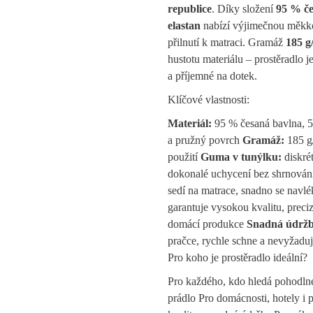
republice
. Díky složení
95 % če
elastan
nabízí výjimečnou měkkos
přilnutí k matraci. Gramáž
185 g
hustotu materiálu – prostěradlo j
a příjemné na dotek.
Klíčové vlastnosti:
Materiál:
95 % česaná bavlna, 5
a pružný povrch
Gramáž:
185 g/
použití
Guma v tunýlku:
diskrét
dokonalé uchycení bez shrnová
sedí na matrace, snadno se navl
garantuje vysokou kvalitu, preci
domácí produkce
Snadná údržb
pračce, rychle schne a nevyžaduj
Pro koho je prostěradlo ideální?
Pro každého, kdo hledá pohodlné,
prádlo Pro domácnosti, hotely i p