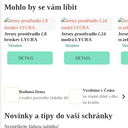
Mohlo by se vám líbit
Jersey prostěradlo č.8
Jersey prostěradlo č.24
Jerse
broskev LYCRA
modrá LYCRA
sv.z
Skladem
Skladem
Skl
DETAIL
DETAIL
Vyrábíme v Česku
Rodinná firma
ve vlastní dílně s důrazem
s tradicí poctivého českého šití
na kvalitu
Novinky a tipy do vaší schránky
Nezmeškejte žádnou nabídku!