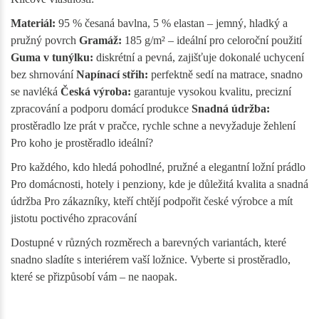
Materiál:
95 % česaná bavlna, 5 % elastan – jemný, hladký a
pružný povrch
Gramáž:
185 g/m² – ideální pro celoroční použití
Guma v tunýlku:
diskrétní a pevná, zajišťuje dokonalé uchycení
bez shrnování
Napínací střih:
perfektně sedí na matrace, snadno
se navléká
Česká výroba:
garantuje vysokou kvalitu, precizní
zpracování a podporu domácí produkce
Snadná údržba:
prostěradlo lze prát v pračce, rychle schne a nevyžaduje žehlení
Pro koho je prostěradlo ideální?
Pro každého, kdo hledá pohodlné, pružné a elegantní ložní prádlo
Pro domácnosti, hotely i penziony, kde je důležitá kvalita a snadná
údržba Pro zákazníky, kteří chtějí podpořit české výrobce a mít
jistotu poctivého zpracování
Dostupné v různých rozměrech a barevných variantách, které
snadno sladíte s interiérem vaší ložnice. Vyberte si prostěradlo,
které se přizpůsobí vám – ne naopak.