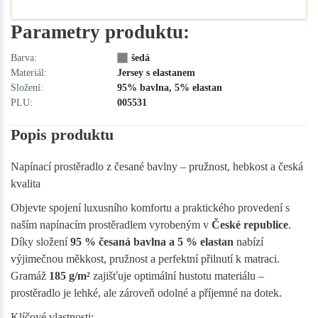
Parametry produktu:
Barva:
šedá
Materiál:
Jersey s elastanem
Složení:
95% bavlna, 5% elastan
PLU:
005531
Popis produktu
Napínací prostěradlo z česané bavlny – pružnost, hebkost a česká
kvalita
Objevte spojení luxusního komfortu a praktického provedení s
naším napínacím prostěradlem vyrobeným v
České republice
.
Díky složení
95 % česaná bavlna a 5 % elastan
nabízí
výjimečnou měkkost, pružnost a perfektní přilnutí k matraci.
Gramáž
185 g/m²
zajišťuje optimální hustotu materiálu –
prostěradlo je lehké, ale zároveň odolné a příjemné na dotek.
Klíčové vlastnosti: