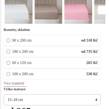
Rozměry skladem
90 x 200 cm
od 510
Kč
180 x 200 cm
od 735
Kč
60 x 120 cm
265
Kč
100 x 200 cm
530
Kč
Více rozměrů
Výška matrace