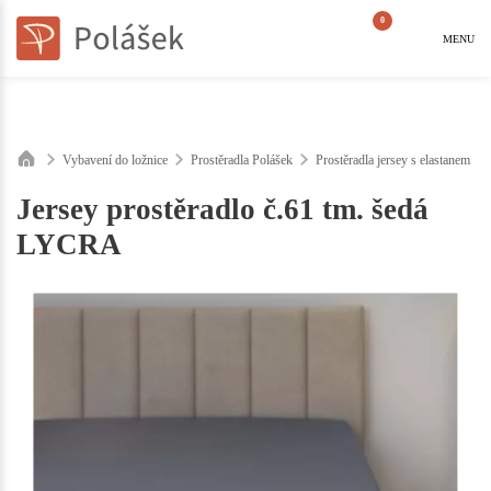
0
MENU
Vybavení do ložnice
Prostěradla Polášek
Prostěradla jersey s elastanem
Jersey prostěradlo č.61 tm. šedá
LYCRA