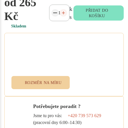
od 265
k
PŘIDAT DO
Kč
s
KOŠÍKU
Skladem
Potřebujete atypický rozměr
na míru?
Vyplňte poptávkový formulář nebo
přidejte specifikace do poznámky při
objednávce. Rádi vám ušijeme textil
přesně podle vašich potřeb.
ROZMĚR NA MÍRU
Potřebujete poradit ?
Jsme tu pro vás:
+420 739 573 629
(pracovní dny 6:00–14:30)