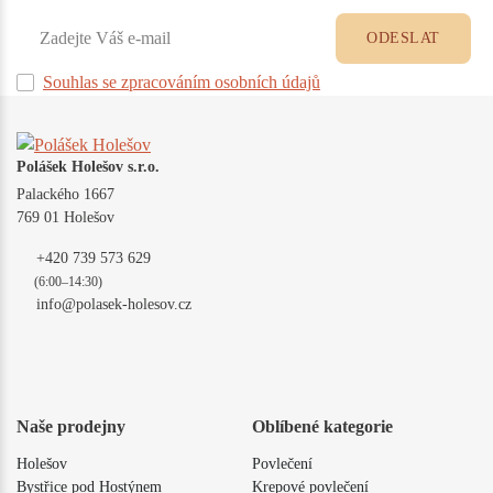
ODESLAT
Souhlas se zpracováním osobních údajů
Polášek Holešov s.r.o.
Palackého 1667
769 01 Holešov
+420 739 573 629
(6:00–14:30)
info@polasek-holesov.cz
Naše prodejny
Oblíbené kategorie
Holešov
Povlečení
Bystřice pod Hostýnem
Krepové povlečení