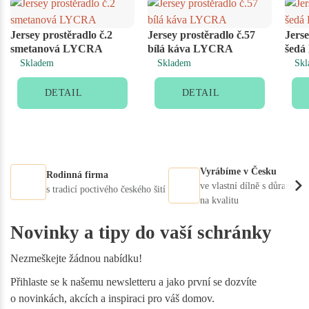
Jersey prostěradlo č.2
Jersey prostěradlo č.57
Jerse
smetanová LYCRA
bílá káva LYCRA
šed
Skladem
Skladem
Skl
DETAIL
DETAIL
Vyrábíme v Česku
Rodinná firma
ve vlastní dílně s důrazem
s tradicí poctivého českého šití
na kvalitu
Novinky a tipy do vaší schránky
Nezmeškejte žádnou nabídku!
Přihlaste se k našemu newsletteru a jako první se dozvíte
o novinkách, akcích a inspiraci pro váš domov.