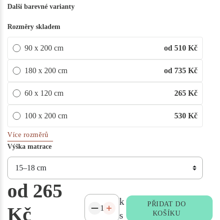
Další barevné varianty
Rozměry skladem
90 x 200 cm
od 510
Kč
180 x 200 cm
od 735
Kč
60 x 120 cm
265
Kč
100 x 200 cm
530
Kč
Více rozměrů
Výška matrace
od 265
k
PŘIDAT DO
Kč
s
KOŠÍKU