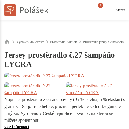
0
MENU
Vybavení do ložnice
Prostěradla Polášek
Prostěradla jersey s elastanem
Jersey prostěradlo č.27 šampáňo
LYCRA
Napínací prostěradlo z česané bavlny (95 % bavlna, 5 % elastan) s
gramáží 185 g/m² je hebké, pružné a perfektně sedí díky gumě v
tunýlku. Vyrobeno v České republice – kvalita, na kterou se
můžete spolehnout.
více informací