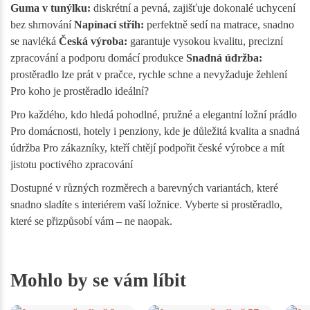
Guma v tunýlku:
diskrétní a pevná, zajišťuje dokonalé uchycení
bez shrnování
Napínací střih:
perfektně sedí na matrace, snadno
se navléká
Česká výroba:
garantuje vysokou kvalitu, precizní
zpracování a podporu domácí produkce
Snadná údržba:
prostěradlo lze prát v pračce, rychle schne a nevyžaduje žehlení
Pro koho je prostěradlo ideální?
Pro každého, kdo hledá pohodlné, pružné a elegantní ložní prádlo
Pro domácnosti, hotely i penziony, kde je důležitá kvalita a snadná
údržba Pro zákazníky, kteří chtějí podpořit české výrobce a mít
jistotu poctivého zpracování
Dostupné v různých rozměrech a barevných variantách, které
snadno sladíte s interiérem vaší ložnice. Vyberte si prostěradlo,
které se přizpůsobí vám – ne naopak.
Mohlo by se vám líbit