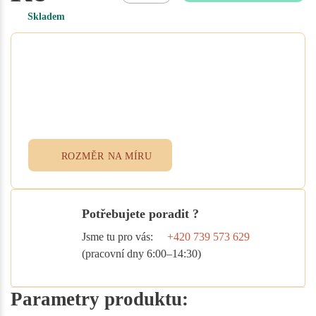
Skladem
Potřebujete atypický rozměr
na míru?
Vyplňte poptávkový formulář nebo
přidejte specifikace do poznámky při
objednávce. Rádi vám ušijeme textil
přesně podle vašich potřeb.
ROZMĚR NA MÍRU
Potřebujete poradit ?
Jsme tu pro vás:
+420 739 573 629
(pracovní dny 6:00–14:30)
Parametry produktu: