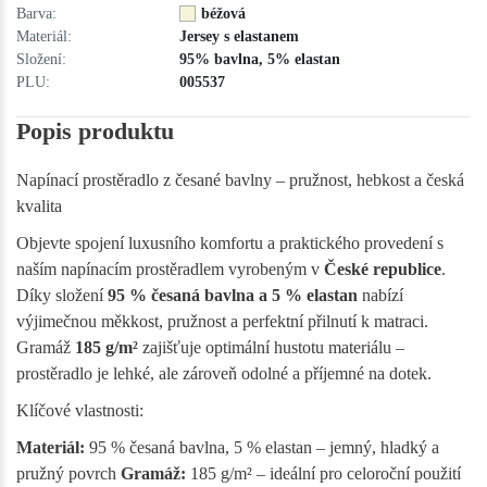
Barva:
béžová
Materiál:
Jersey s elastanem
Složení:
95% bavlna, 5% elastan
PLU:
005537
Popis produktu
Napínací prostěradlo z česané bavlny – pružnost, hebkost a česká
kvalita
Objevte spojení luxusního komfortu a praktického provedení s
naším napínacím prostěradlem vyrobeným v
České republice
.
Díky složení
95 % česaná bavlna a 5 % elastan
nabízí
výjimečnou měkkost, pružnost a perfektní přilnutí k matraci.
Gramáž
185 g/m²
zajišťuje optimální hustotu materiálu –
prostěradlo je lehké, ale zároveň odolné a příjemné na dotek.
Klíčové vlastnosti:
Materiál:
95 % česaná bavlna, 5 % elastan – jemný, hladký a
pružný povrch
Gramáž:
185 g/m² – ideální pro celoroční použití