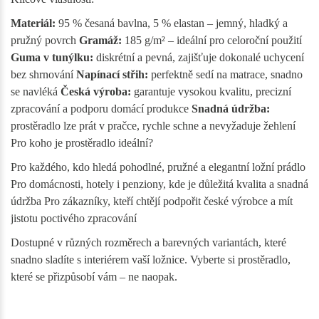
Materiál:
95 % česaná bavlna, 5 % elastan – jemný, hladký a
pružný povrch
Gramáž:
185 g/m² – ideální pro celoroční použití
Guma v tunýlku:
diskrétní a pevná, zajišťuje dokonalé uchycení
bez shrnování
Napínací střih:
perfektně sedí na matrace, snadno
se navléká
Česká výroba:
garantuje vysokou kvalitu, precizní
zpracování a podporu domácí produkce
Snadná údržba:
prostěradlo lze prát v pračce, rychle schne a nevyžaduje žehlení
Pro koho je prostěradlo ideální?
Pro každého, kdo hledá pohodlné, pružné a elegantní ložní prádlo
Pro domácnosti, hotely i penziony, kde je důležitá kvalita a snadná
údržba Pro zákazníky, kteří chtějí podpořit české výrobce a mít
jistotu poctivého zpracování
Dostupné v různých rozměrech a barevných variantách, které
snadno sladíte s interiérem vaší ložnice. Vyberte si prostěradlo,
které se přizpůsobí vám – ne naopak.