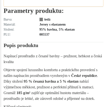
Parametry produktu:
Barva:
šedá
Materiál:
Jersey s elastanem
Složení:
95% bavlna, 5% elastan
PLU:
005537
Popis produktu
Napínací prostěradlo z česané bavlny – pružnost, hebkost a česká
kvalita
Objevte spojení luxusního komfortu a praktického provedení s
naším napínacím prostěradlem vyrobeným v
České republice
.
Díky složení
95 % česaná bavlna a 5 % elastan
nabízí
výjimečnou měkkost, pružnost a perfektní přilnutí k matraci.
Gramáž
185 g/m²
zajišťuje optimální hustotu materiálu –
prostěradlo je lehké, ale zároveň odolné a příjemné na dotek.
Klíčové vlastnosti: