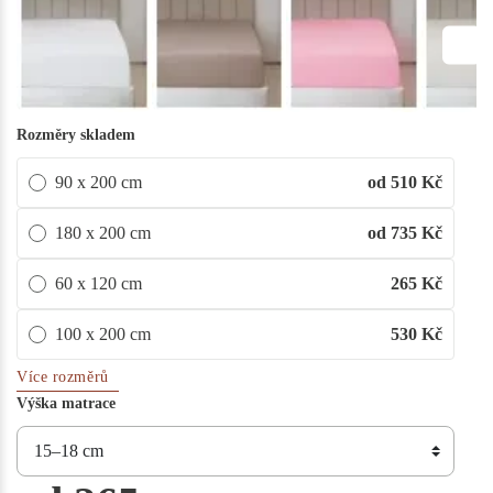
Rozměry skladem
90 x 200 cm
od 510
Kč
180 x 200 cm
od 735
Kč
60 x 120 cm
265
Kč
100 x 200 cm
530
Kč
Více rozměrů
Výška matrace