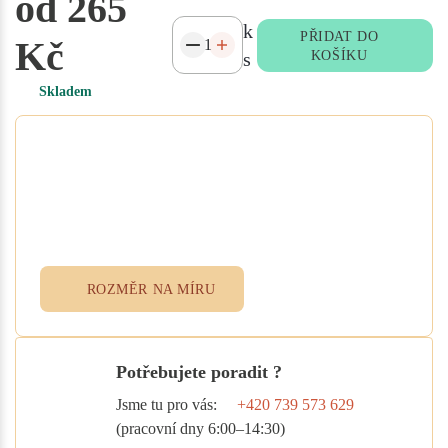
od 265
k
PŘIDAT DO
Kč
s
KOŠÍKU
Skladem
Potřebujete atypický rozměr
na míru?
Vyplňte poptávkový formulář nebo
přidejte specifikace do poznámky při
objednávce. Rádi vám ušijeme textil
přesně podle vašich potřeb.
ROZMĚR NA MÍRU
Potřebujete poradit ?
Jsme tu pro vás:
+420 739 573 629
(pracovní dny 6:00–14:30)