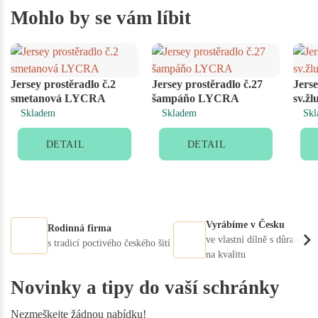
Mohlo by se vám líbit
Jersey prostěradlo č.2
Jersey prostěradlo č.27
Jerse
smetanová LYCRA
šampáňo LYCRA
sv.ž
Skladem
Skladem
Skl
DETAIL
DETAIL
Vyrábíme v Česku
Rodinná firma
ve vlastní dílně s důrazem
s tradicí poctivého českého šití
na kvalitu
Novinky a tipy do vaší schránky
Nezmeškejte žádnou nabídku!