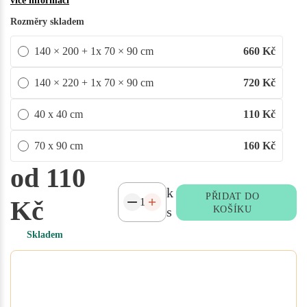
více informací
Rozměry skladem
140 × 200 + 1x 70 × 90 cm
660
Kč
140 × 220 + 1x 70 × 90 cm
720
Kč
40 x 40 cm
110
Kč
70 x 90 cm
160
Kč
od 110
k
PŘIDAT DO
Kč
s
KOŠÍKU
Skladem
Potřebujete atypický rozměr
na míru?
Vyplňte poptávkový formulář nebo