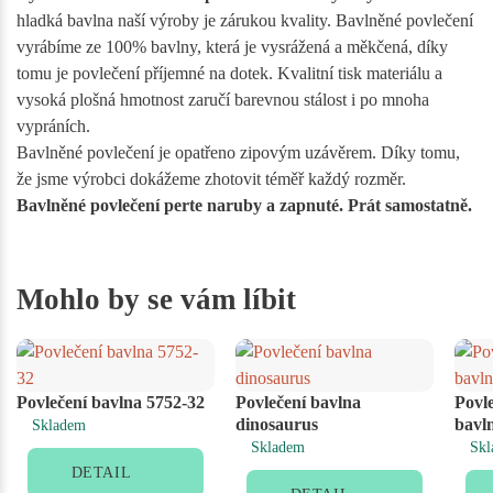
hladká bavlna naší výroby je zárukou kvality. Bavlněné povlečení
vyrábíme ze 100% bavlny, která je vysrážená a měkčená, díky
tomu je povlečení příjemné na dotek. Kvalitní tisk materiálu a
vysoká plošná hmotnost zaručí barevnou stálost i po mnoha
vypráních.
Bavlněné povlečení je opatřeno zipovým uzávěrem. Díky tomu,
že jsme výrobci dokážeme zhotovit téměř každý rozměr.
Bavlněné povlečení perte naruby a zapnuté. Prát samostatně.
Mohlo by se vám líbit
Povlečení bavlna 5752-32
Povlečení bavlna
Povl
dinosaurus
bavl
Skladem
Skladem
Skl
DETAIL