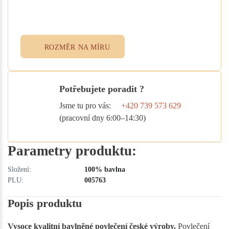
přidejte specifikace do poznámky při
objednávce. Rádi vám ušijeme textil
přesně podle vašich potřeb.
ROZMĚR NA MÍRU
Potřebujete poradit ?
Jsme tu pro vás:
+420 739 573 629
(pracovní dny 6:00–14:30)
Parametry produktu:
Složení:
100% bavlna
PLU:
005763
Popis produktu
Vysoce kvalitní bavlněné povlečení české výroby.
Povlečení