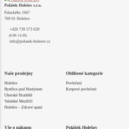
Polášek Holešov s.r.o.
Palackého 1667
769 01 Holešov
+420 739 573 629
(6:00–14:30)
info@polasek-holesov.cz
Naše prodejny
Oblíbené kategorie
Holešov
Povlečení
Bystřice pod Hostýnem
Krepové povlečení
Uherské Hradiště
Valašské Meziříčí
Holešov - Zdravé spaní
Vše o nákupu
Polášek Holešov