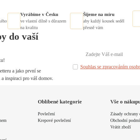
Vyrábíme v Česku
Šijeme na míru
kého
ve vlastní dílně s důrazem
aby každý kousek seděl
na kvalitu
přesně vám
py do vaší
ku!
Souhlas se zpracováním osobn
tteru a jako první se
 a inspiraci pro váš domov.
Oblíbené kategorie
Vše o nákup
Povlečení
Zásady ochrany 
ýnem
Krepové povlečení
Obchodní podm
Vrátit zboží