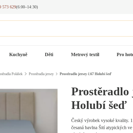
9 573 629
(6:00–14:30)
Kuchyně
Děti
Metrový textil
Pro hot
stěradla Polášek
Prostěradla jersey
Prostěradlo jersey č.67 Holubí šeď
Prostěradlo 
Holubí šeď
Český výrobek vysoké kvality. 
česaná bavlna Šití atypických ve