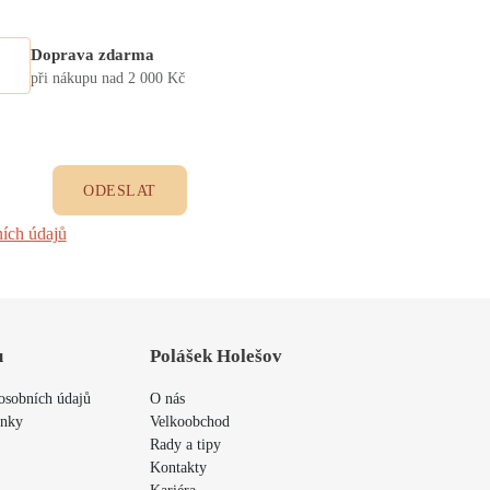
Doprava zdarma
při nákupu nad 2 000 Kč
ODESLAT
ích údajů
u
Polášek Holešov
osobních údajů
O nás
ínky
Velkoobchod
Rady a tipy
Kontakty