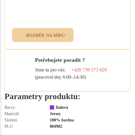
Vyplňte poptávkový formulář nebo
přidejte specifikace do poznámky při
objednávce. Rádi vám ušijeme textil
přesně podle vašich potřeb.
ROZMĚR NA MÍRU
Potřebujete poradit ?
Jsme tu pro vás:
+420 739 573 629
(pracovní dny 6:00–14:30)
Parametry produktu:
Barva:
fialová
Materiál:
Jersey
Složení:
100% bavlna
PLU:
004902