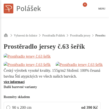
0
MENU
Vybavení do ložnice
Prostěradla Polášek
Prostěradla jersey
Prostěradlo
Prostěradlo jersey č.63 šeřík
Český výrobek vysoké kvality. 155g/m2 Složení: 100% česaná
bavlna Šití atypických ve všech našich barvách.
více informací
Další barevné varianty
Rozměry skladem
90 x 200 cm
od 390
Kč