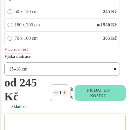
60 x 120 cm
245
Kč
180 x 200 cm
od 580
Kč
70 x 160 cm
305
Kč
Více rozměrů
Výška matrace
od 245
k
PŘIDAT DO
Kč
s
KOŠÍKU
Skladem
Potřebujete atypický rozměr
na míru?