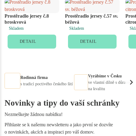
Prostěradlo jersey č.8
Prostěradlo jersey č.57 sv.
Prost
broskvová
béžová
citro
Skladem
Skladem
Skl
DETAIL
DETAIL
Vyrábíme v Česku
Rodinná firma
ve vlastní dílně s důrazem
s tradicí poctivého českého šití
na kvalitu
Novinky a tipy do vaší schránky
Nezmeškejte žádnou nabídku!
Přihlaste se k našemu newsletteru a jako první se dozvíte
o novinkách, akcích a inspiraci pro váš domov.