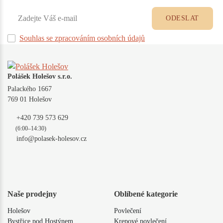
ODESLAT
Souhlas se zpracováním osobních údajů
Polášek Holešov s.r.o.
Palackého 1667
769 01 Holešov
+420 739 573 629
(6:00–14:30)
info@polasek-holesov.cz
Naše prodejny
Oblíbené kategorie
Holešov
Povlečení
Bystřice pod Hostýnem
Krepové povlečení