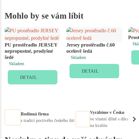
Mohlo by se vám líbit
Prost
Skl
PU prostěradlo JERSEY
Jersey prostěradlo č.60
nepropustné, prodyšné
ocelově šedá
šedé
Skladem
Skladem
DETAIL
DETAIL
Vyrábíme v Česku
Rodinná firma
ve vlastní dílně s důrazem
s tradicí poctivého českého šití
na kvalitu