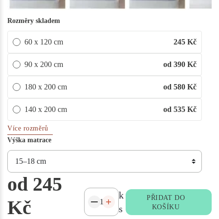
Rozměry skladem
60 x 120 cm
245
Kč
90 x 200 cm
od 390
Kč
180 x 200 cm
od 580
Kč
140 x 200 cm
od 535
Kč
Více rozměrů
Výška matrace
od 245
k
PŘIDAT DO
Kč
s
KOŠÍKU