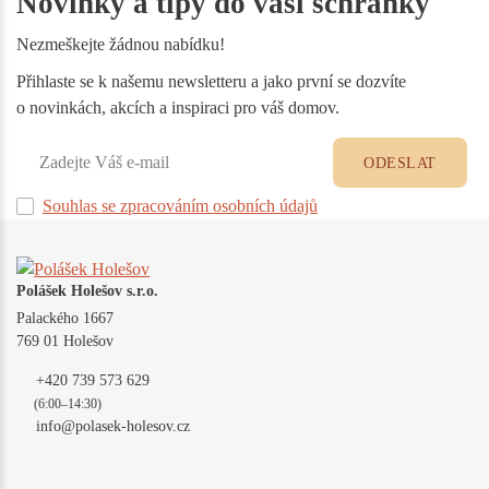
Novinky a tipy do vaší schránky
Nezmeškejte žádnou nabídku!
Přihlaste se k našemu newsletteru a jako první se dozvíte
o novinkách, akcích a inspiraci pro váš domov.
ODESLAT
Souhlas se zpracováním osobních údajů
Polášek Holešov s.r.o.
Palackého 1667
769 01 Holešov
+420 739 573 629
(6:00–14:30)
info@polasek-holesov.cz