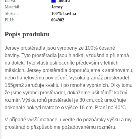
Barva:
modrá
Materiál:
Jersey
Složení:
100% bavlna
PLU:
004902
Popis produktu
Jersey prostěradla jsou vyrobeny ze 100% česané
bavlny. Tyto prostěradla jsou hladká, vzdušná a příjemná
na dotek. Tyto vlastnosti oceníte především v letních
měsících. Jersey prostěradla doporučujeme k saténovému,
nebo flanelovému povlečení. Vysoká gramáž prostěradel
155g/m2 zaručuje kvalitu i po mnoha vypráních. Díky tomu
že jsme výrobci prostěradel, dokážeme ušít téměř každý
rozměr. Výška rohů prostěradel je 30 cm, což umožňuje
dokonalé pokrytí matrace o výšce 18 cm. Praní na 40°C
V případě vyšší matrace, uveďte do poznámky výšku a my
prostěradlo přizpůsobíme požadovanému rozměru.