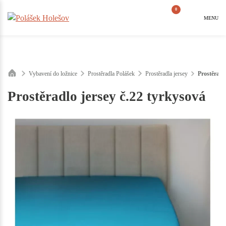
0
MENU
Vybavení do ložnice
Prostěradla Polášek
Prostěradla jersey
Prostěradl
Prostěradlo jersey č.22 tyrkysová