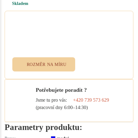
Skladem
Potřebujete atypický rozměr
na míru?
Vyplňte poptávkový formulář nebo
přidejte specifikace do poznámky při
objednávce. Rádi vám ušijeme textil
přesně podle vašich potřeb.
ROZMĚR NA MÍRU
Potřebujete poradit ?
Jsme tu pro vás:
+420 739 573 629
(pracovní dny 6:00–14:30)
Parametry produktu: