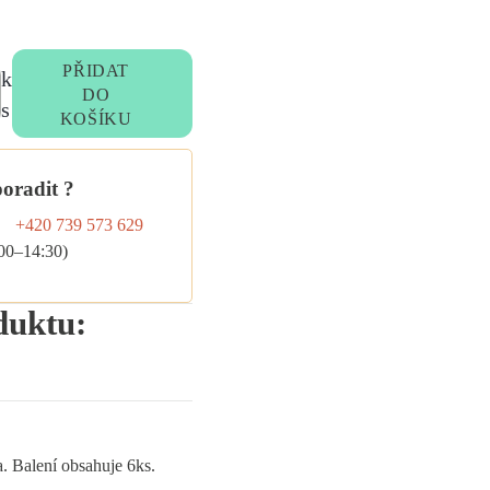
PŘIDAT
k
DO
s
KOŠÍKU
poradit ?
+420 739 573 629
:00–14:30)
duktu:
. Balení obsahuje 6ks.