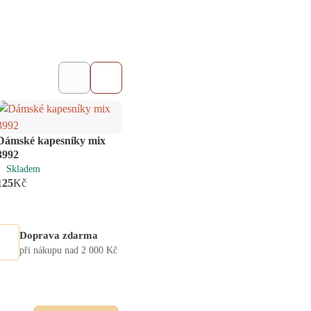
Dámské kapesníky mix
Dámské kapesníky
Praco
ks
ks
3992
krabička 3991
3994
Skladem
Skladem
Skl
125
Kč
150
Kč
140
K
Doprava zdarma
při nákupu nad 2 000 Kč