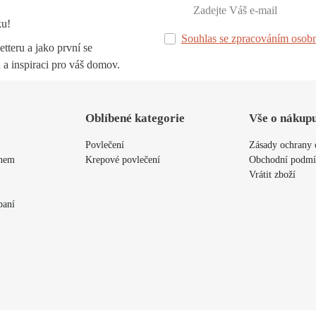
ku!
Souhlas se zpracováním osobn
tteru a jako první se
 a inspiraci pro váš domov.
Oblíbené kategorie
Vše o nákup
Povlečení
Zásady ochrany 
ýnem
Krepové povlečení
Obchodní podm
Vrátit zboží
paní