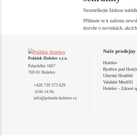
Nezmeškejte žádnou nabíd
Přihlaste se k našemu newsle
dozvíte o novinkách, akcích
Naše prodejny
Polášek Holešov s.r.o.
Holešov
Palackého 1667
Bystřice pod Host
769 01 Holešov
Uherské Hradiště
Valašské Meziříčí
+420 739 573 629
Holešov - Zdravé s
(6:00–14:30)
info@polasek-holesov.cz