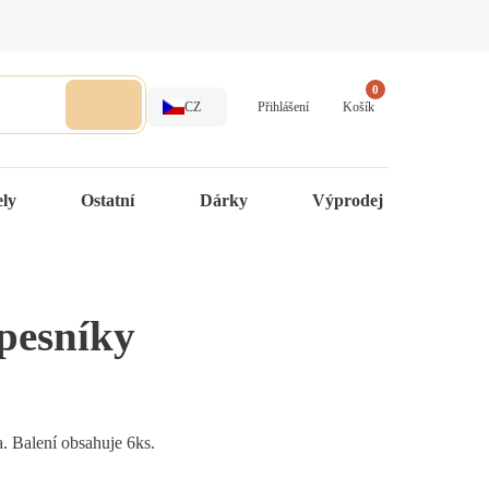
0
CZ
Přihlášení
Košík
ely
Ostatní
Dárky
Výprodej
pesníky
. Balení obsahuje 6ks.