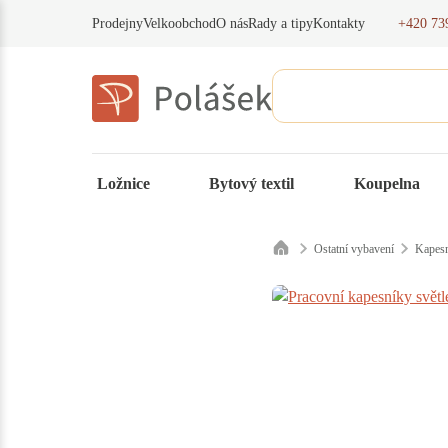
+420 73
Prodejny
Velkoobchod
O nás
Rady a tipy
Kontakty
Ložnice
Bytový textil
Koupelna
Ostatní vybavení
Kapesn