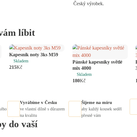
Český výrobek.
vám líbit
ks
Kapesník noty 3ks M59
Skladem
Pánské kapesníky světlé
ks
215
Kč
mix 4000
Skladem
180
Kč
Vyrábíme v Česku
Šijeme na míru
kého
ve vlastní dílně s důrazem
aby každý kousek seděl
na kvalitu
přesně vám
py do vaší