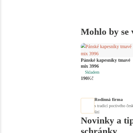
Mohlo by se 
Pánské kapesníky tmavé
ks
mix 3996
Skladem
190
Kč
Rodinná firma
s tradicí poctivého čes
šití
Novinky a ti
schránky