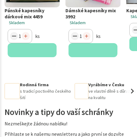
Pánské kapesníky
Dámské kapesníky mix
Kape
dárkové mix 4459
3992
Sk
Skladem
Skladem
ks
ks
Rodinná firma
Vyrábíme v Česku
s tradicí poctivého českého
ve vlastní dílně s důrazem
šití
na kvalitu
Novinky a tipy do vaší schránky
Nezmeškejte žádnou nabídku!
Přihlaste se k našemu newsletteru a jako první se dozvíte