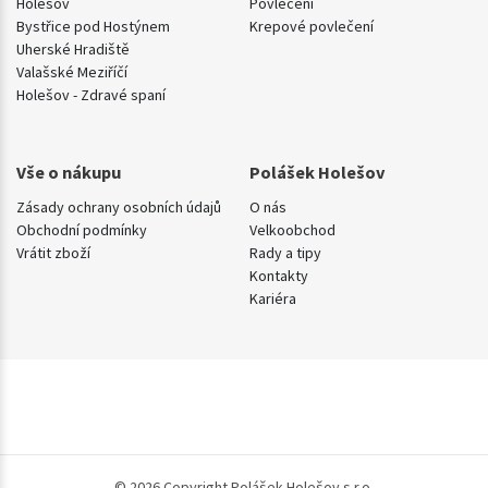
Holešov
Povlečení
Bystřice pod Hostýnem
Krepové povlečení
Uherské Hradiště
Valašské Meziříčí
Holešov - Zdravé spaní
Vše o nákupu
Polášek Holešov
Zásady ochrany osobních údajů
O nás
Obchodní podmínky
Velkoobchod
Vrátit zboží
Rady a tipy
Kontakty
Kariéra
© 2026 Copyright Polášek Holešov s.r.o.