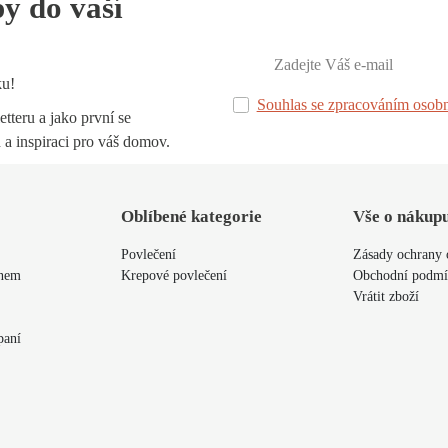
py do vaší
ku!
Souhlas se zpracováním osobn
tteru a jako první se
 a inspiraci pro váš domov.
Oblíbené kategorie
Vše o nákup
Povlečení
Zásady ochrany 
ýnem
Krepové povlečení
Obchodní podm
Vrátit zboží
paní