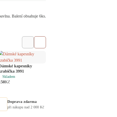
avlna. Balení obsahuje 6ks.
Dámský kapesník - kůň
Kapes
Skladem
Skl
Dámské kapesníky
ks
od
115
Kč
215
K
krabička 3991
Skladem
150
Kč
Doprava zdarma
při nákupu nad 2 000 Kč