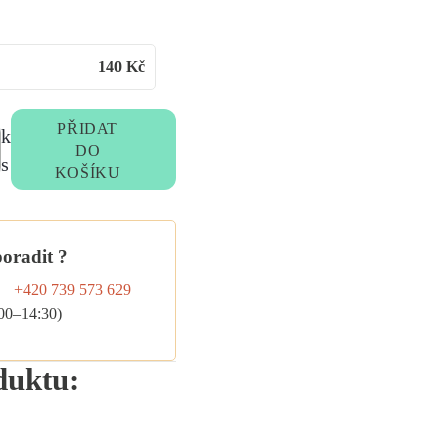
140
Kč
PŘIDAT
k
DO
s
KOŠÍKU
poradit ?
+420 739 573 629
:00–14:30)
duktu: