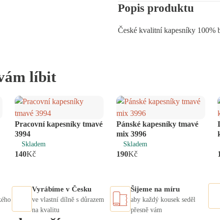
Popis produktu
České kvalitní kapesníky 100% b
vám líbit
Pracovní kapesníky tmavé
Pánské kapesníky tmavé
ks
ks
3994
mix 3996
Skladem
Skladem
140
Kč
190
Kč
Vyrábíme v Česku
Šijeme na míru
kého
ve vlastní dílně s důrazem
aby každý kousek seděl
na kvalitu
přesně vám