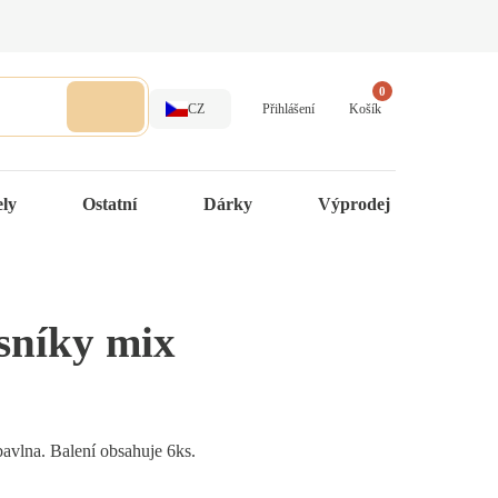
0
CZ
Přihlášení
Košík
ely
Ostatní
Dárky
Výprodej
sníky mix
avlna. Balení obsahuje 6ks.