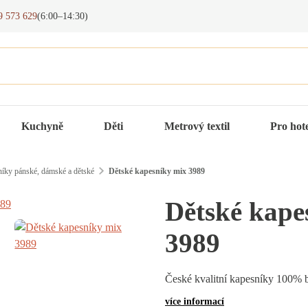
9 573 629
(6:00–14:30)
Kuchyně
Děti
Metrový textil
Pro hot
íky pánské, dámské a dětské
Dětské kapesníky mix 3989
Dětské kape
3989
České kvalitní kapesníky 100% b
více informací