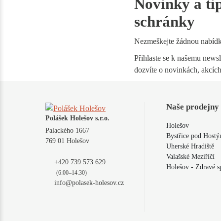
Novinky a ti
schránky
Nezmeškejte žádnou nabíd
Přihlaste se k našemu newsle
dozvíte o novinkách, akcích
Naše prodejny
Polášek Holešov s.r.o.
Holešov
Palackého 1667
Bystřice pod Host
769 01 Holešov
Uherské Hradiště
Valašské Meziříčí
+420 739 573 629
Holešov - Zdravé s
(6:00–14:30)
info@polasek-holesov.cz