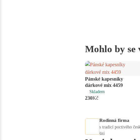
Mohlo by se 
Pánské kapesníky
ks
dárkové mix 4459
Skladem
230
Kč
Rodinná firma
s tradicí poctivého čes
šití