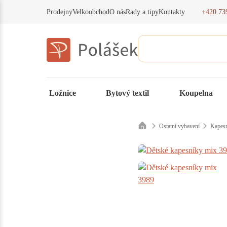
+420 73
Prodejny
Velkoobchod
O nás
Rady a tipy
Kontakty
Ložnice
Bytový textil
Koupelna
Ostatní vybavení
Kapesn