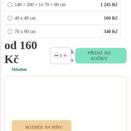
140 × 200 + 1x 70 × 90 cm
1 245
Kč
40 x 40 cm
160
Kč
70 x 90 cm
340
Kč
od 160
k
PŘIDAT DO
Kč
s
KOŠÍKU
Skladem
Potřebujete atypický rozměr
na míru?
Vyplňte poptávkový formulář nebo
přidejte specifikace do poznámky při
objednávce. Rádi vám ušijeme textil
přesně podle vašich potřeb.
ROZMĚR NA MÍRU