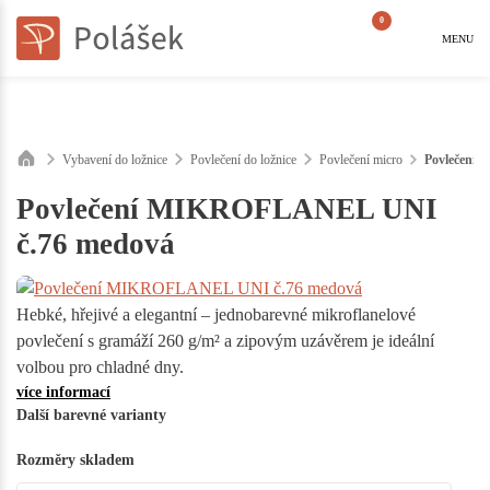
0
MENU
Vybavení do ložnice
Povlečení do ložnice
Povlečení micro
Povlečení
Povlečení MIKROFLANEL UNI
č.76 medová
Hebké, hřejivé a elegantní – jednobarevné mikroflanelové
povlečení s gramáží 260 g/m² a zipovým uzávěrem je ideální
volbou pro chladné dny.
více informací
Další barevné varianty
Rozměry skladem