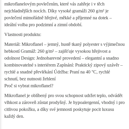
mikroflanelovým povlečením, které vás zahřeje i v těch
nejchladnějších nocích. Díky vysoké gramáži 260 g/m² je
povlečení mimořádně hřejivé, měkké a příjemné na dotek –
ideální volba pro podzimní a zimní období.
Vlastnosti produktu:
Materiál: Mikroflanel – jemný, hustě tkaný polyester s výjimečnou
hebkostí Gramáž: 260 g/m² – zajišťuje vysokou hřejivost a
odolnost Design: Jednobarevné provedení – elegantní a snadno
kombinovatelné s interiérem Zapínání: Praktický zipový uzávěr –
rychlé a snadné převlékání Údržba: Praní na 40 °C, rychlé
schnutí, bez nutnosti žehlení
Proč si vybrat mikroflanel?
Mikroflanel je oblíbený pro svou schopnost udržet teplo, odvádět
vlhkost a zároveň zůstat prodyšný. Je hypoalergenní, vhodný i pro
citlivou pokožku, a díky své jemnosti poskytuje pocit luxusu
každý den.