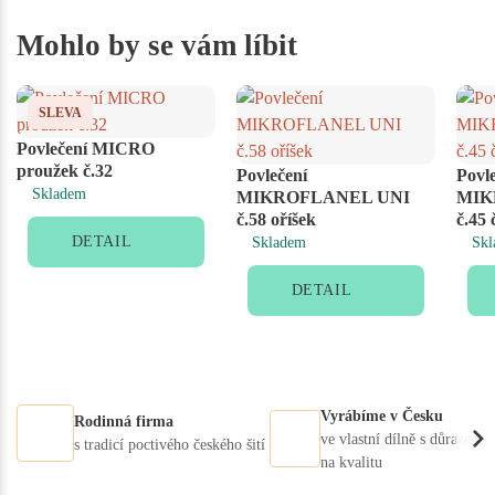
Mohlo by se vám líbit
SLEVA
Povlečení MICRO
proužek č.32
Povlečení
Povl
Skladem
MIKROFLANEL UNI
MIK
č.58 oříšek
č.45
DETAIL
Skladem
Skl
DETAIL
Vyrábíme v Česku
Rodinná firma
ve vlastní dílně s důrazem
s tradicí poctivého českého šití
na kvalitu