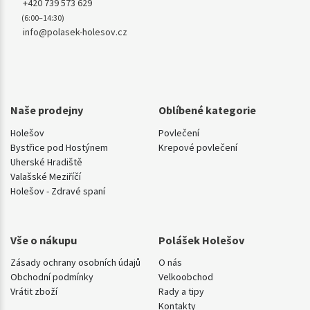
+420 739 573 629
(6:00–14:30)
info@polasek-holesov.cz
Naše prodejny
Oblíbené kategorie
Holešov
Povlečení
Bystřice pod Hostýnem
Krepové povlečení
Uherské Hradiště
Valašské Meziříčí
Holešov - Zdravé spaní
Vše o nákupu
Polášek Holešov
Zásady ochrany osobních údajů
O nás
Obchodní podmínky
Velkoobchod
Vrátit zboží
Rady a tipy
Kontakty