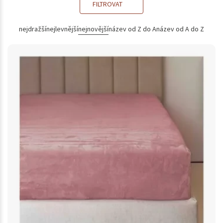
FILTROVAT
nejdražší
nejlevnější
nejnovější
název od Z do A
název od A do Z