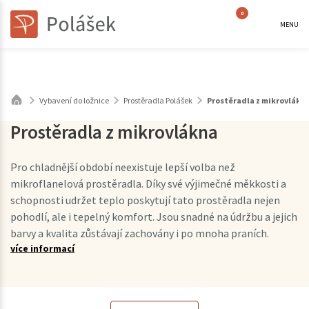
0
MENU
Vybavení do ložnice
Prostěradla Polášek
Prostěradla z mikrovlákn
Prostěradla z mikrovlákna
Pro chladnější období neexistuje lepší volba než
mikroflanelová prostěradla. Díky své výjimečné měkkosti a
schopnosti udržet teplo poskytují tato prostěradla nejen
pohodlí, ale i tepelný komfort. Jsou snadné na údržbu a jejich
barvy a kvalita zůstávají zachovány i po mnoha praních.
více informací