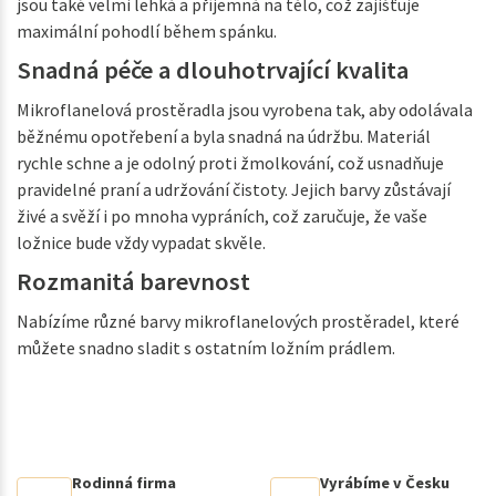
jsou také velmi lehká a příjemná na tělo, což zajišťuje
maximální pohodlí během spánku.
Snadná péče a dlouhotrvající kvalita
Mikroflanelová prostěradla jsou vyrobena tak, aby odolávala
běžnému opotřebení a byla snadná na údržbu. Materiál
rychle schne a je odolný proti žmolkování, což usnadňuje
pravidelné praní a udržování čistoty. Jejich barvy zůstávají
živé a svěží i po mnoha vypráních, což zaručuje, že vaše
ložnice bude vždy vypadat skvěle.
Rozmanitá barevnost
Nabízíme různé barvy mikroflanelových prostěradel, které
můžete snadno sladit s ostatním ložním prádlem.
Rodinná firma
Vyrábíme v Česku