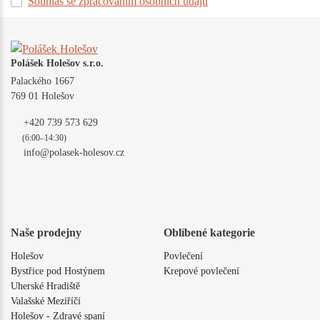
Souhlas se zpracováním osobních údajů
Polášek Holešov s.r.o.
Palackého 1667
769 01 Holešov
+420 739 573 629
(6:00–14:30)
info@polasek-holesov.cz
Naše prodejny
Oblíbené kategorie
Holešov
Povlečení
Bystřice pod Hostýnem
Krepové povlečení
Uherské Hradiště
Valašské Meziříčí
Holešov - Zdravé spaní