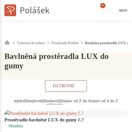
0
MENU
Vybavení do ložnice
Prostěradla Polášek
Bavlněná prostěradla LUX do
Bavlněná prostěradla LUX do
gumy
FILTROVAT
nejdražší
nejlevnější
nejnovější
název od Z do A
název od A do Z
Prostěradlo bavlněné LUX do gumy č.7
Skladem