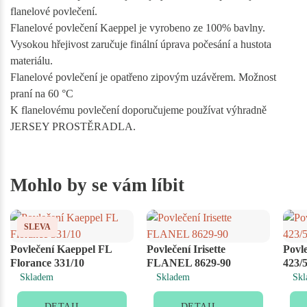
flanelové povlečení.
Flanelové povlečení Kaeppel je vyrobeno ze 100% bavlny.
Vysokou hřejivost zaručuje finální úprava počesání a hustota
materiálu.
Flanelové povlečení je opatřeno zipovým uzávěrem. Možnost
praní na 60 °C
K flanelovému povlečení doporučujeme používat výhradně
JERSEY PROSTĚRADLA.
Mohlo by se vám líbit
SLEVA
Povlečení Kaeppel FL
Povlečení Irisette
Povl
Florance 331/10
FLANEL 8629-90
423/
Skladem
Skladem
Skl
DETAIL
DETAIL