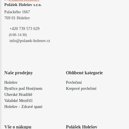
Polášek Holešov s.r.o.
Palackého 1667
769 01 Holešov
+420 739 573 629
(6:00–14:30)
info@polasek-holesov.cz
Naše prodejny
Oblíbené kategorie
Holešov
Povlečení
Bystřice pod Hostýnem
Krepové povlečení
Uherské Hradiště
Valašské Meziříčí
Holešov - Zdravé spaní
Vše o nákupu
Polášek Holešov