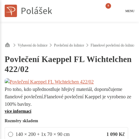
0
MENU
Vybavení do ložnice
Povlečení do ložnice
Flanelové povlečení do ložnice
Povlečení Kaeppel FL Wichtelchen
422/02
Pro toho, kdo upřednostňuje hřejivý materiál, doporučujeme
flanelové povlečení.Flanelové povlečení Kaeppel je vyrobeno ze
100% bavlny.
více informací
Rozměry skladem
140 × 200 + 1x 70 × 90 cm
1 090
Kč