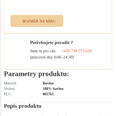
přidejte specifikace do poznámky při
objednávce. Rádi vám ušijeme textil
přesně podle vašich potřeb.
ROZMĚR NA MÍRU
Potřebujete poradit ?
Jsme tu pro vás:
+420 739 573 629
(pracovní dny 6:00–14:30)
Parametry produktu:
Materiál:
Bavlna
Složení:
100% bavlna
PLU:
005763
Popis produktu