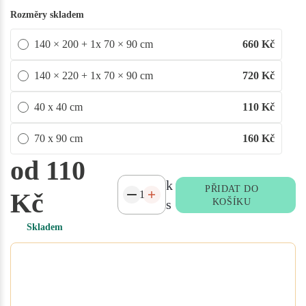
Rozměry skladem
140 × 200 + 1x 70 × 90 cm
660
Kč
140 × 220 + 1x 70 × 90 cm
720
Kč
40 x 40 cm
110
Kč
70 x 90 cm
160
Kč
od 110
k
PŘIDAT DO
Kč
s
KOŠÍKU
Skladem
Potřebujete atypický rozměr
na míru?
Vyplňte poptávkový formulář nebo