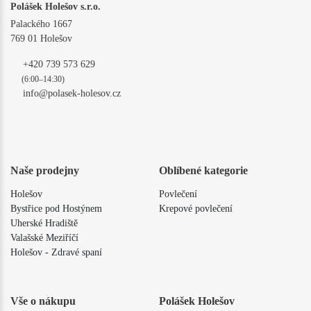
Polášek Holešov s.r.o.
Palackého 1667
769 01 Holešov
+420 739 573 629
(6:00–14:30)
info@polasek-holesov.cz
Naše prodejny
Oblíbené kategorie
Holešov
Povlečení
Bystřice pod Hostýnem
Krepové povlečení
Uherské Hradiště
Valašské Meziříčí
Holešov - Zdravé spaní
Vše o nákupu
Polášek Holešov