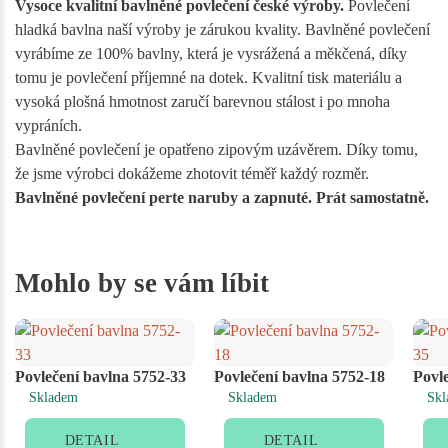
Vysoce kvalitní bavlněné povlečení české výroby.
Povlečení
hladká bavlna naší výroby je zárukou kvality. Bavlněné povlečení
vyrábíme ze 100% bavlny, která je vysrážená a měkčená, díky
tomu je povlečení příjemné na dotek. Kvalitní tisk materiálu a
vysoká plošná hmotnost zaručí barevnou stálost i po mnoha
vypráních.
Bavlněné povlečení je opatřeno zipovým uzávěrem. Díky tomu,
že jsme výrobci dokážeme zhotovit téměř každý rozměr.
Bavlněné povlečení perte naruby a zapnuté. Prát samostatně.
Mohlo by se vám líbit
Povlečení bavlna 5752-33
Povlečení bavlna 5752-18
Povl
Skladem
Skladem
Skl
DETAIL
DETAIL