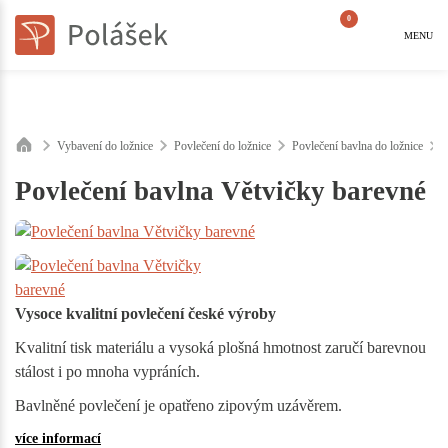
0
MENU
Vybavení do ložnice
Povlečení do ložnice
Povlečení bavlna do ložnice
Povlečení bavlna Větvičky barevné
Vysoce kvalitní povlečení české výroby
Kvalitní tisk materiálu a vysoká plošná hmotnost zaručí barevnou
stálost i po mnoha vypráních.
Bavlněné povlečení je opatřeno zipovým uzávěrem.
více informací