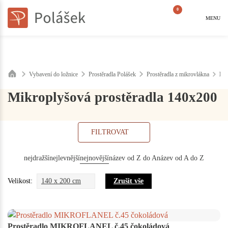
0
MENU
Vybavení do ložnice
Prostěradla Polášek
Prostěradla z mikrovlákna
Mik
Mikroplyšová prostěradla 140x200
FILTROVAT
nejdražší
nejlevnější
nejnovější
název od Z do A
název od A do Z
Velikost:
140 x 200 cm
Zrušit vše
Prostěradlo MIKROFLANEL č.45 čokoládová