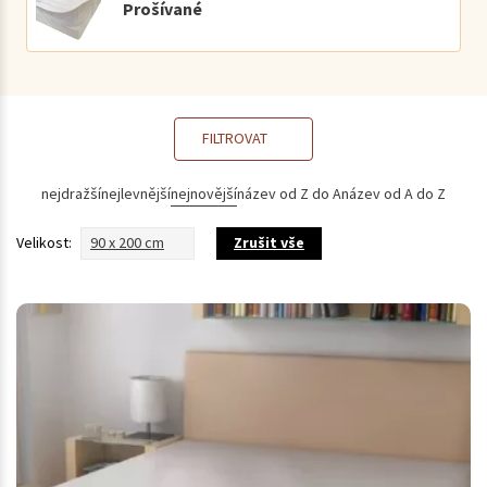
Prošívané
FILTROVAT
nejdražší
nejlevnější
nejnovější
název od Z do A
název od A do Z
Velikost:
90 x 200 cm
Zrušit vše