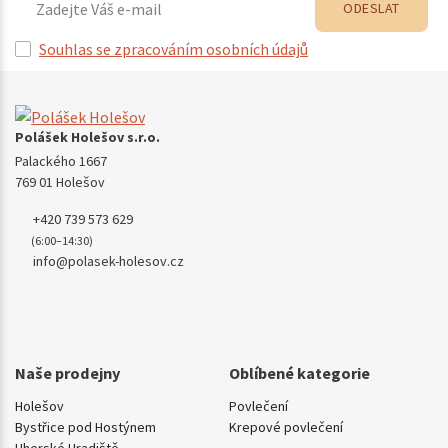
ODESLAT
Souhlas se zpracováním osobních údajů
Polášek Holešov s.r.o.
Palackého 1667
769 01 Holešov
+420 739 573 629
(6:00–14:30)
info@polasek-holesov.cz
Naše prodejny
Oblíbené kategorie
Holešov
Povlečení
Bystřice pod Hostýnem
Krepové povlečení
Uherské Hradiště