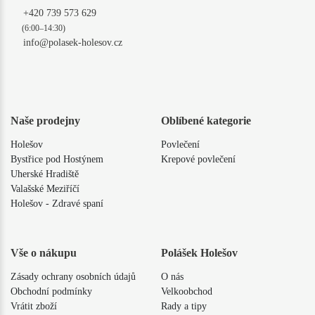
+420 739 573 629
(6:00–14:30)
info@polasek-holesov.cz
Naše prodejny
Oblíbené kategorie
Holešov
Povlečení
Bystřice pod Hostýnem
Krepové povlečení
Uherské Hradiště
Valašské Meziříčí
Holešov - Zdravé spaní
Vše o nákupu
Polášek Holešov
Zásady ochrany osobních údajů
O nás
Obchodní podmínky
Velkoobchod
Vrátit zboží
Rady a tipy