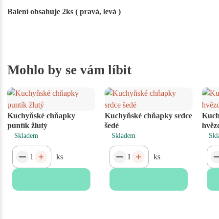
Balení obsahuje 2ks ( pravá, levá )
Mohlo by se vám líbit
Kuchyňské chňapky
Kuchyňské chňapky srdce
Kuch
puntík žlutý
šedé
hvěz
Skladem
Skladem
Skl
ks
ks