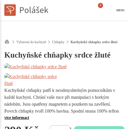
0
MENU
Vybavení do kuchyně
Chňapky
Kuchyňské chňapky srdce žluté
Kuchyňské chňapky srdce žluté
Kuchyňské chňapky patří k neodmyslitelným pomocníkům v
každé kuchyni. Chrání vaše ruce při manipulaci s horkým
nádobím. Jsou opatřeny magnetem a poutkem na zavěšení.
Povrch chňapky tvoří 100% bavlna. Spodní strana 100% teflon
více informací