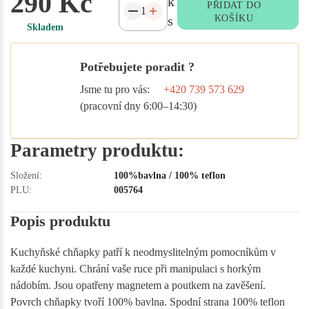
290 Kč
k
PŘIDAT DO
s
KOŠÍKU
Skladem
Potřebujete poradit ?
Jsme tu pro vás:
+420 739 573 629
(pracovní dny 6:00–14:30)
Parametry produktu:
Složení:
100%bavlna / 100% teflon
PLU:
005764
Popis produktu
Kuchyňské chňapky patří k neodmyslitelným pomocníkům v
každé kuchyni. Chrání vaše ruce při manipulaci s horkým
nádobím. Jsou opatřeny magnetem a poutkem na zavěšení.
Povrch chňapky tvoří 100% bavlna. Spodní strana 100% teflon