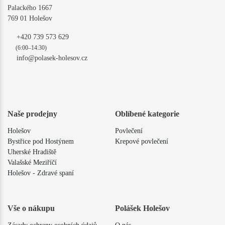
Palackého 1667
769 01 Holešov
+420 739 573 629
(6:00–14:30)
info@polasek-holesov.cz
Naše prodejny
Oblíbené kategorie
Holešov
Povlečení
Bystřice pod Hostýnem
Krepové povlečení
Uherské Hradiště
Valašské Meziříčí
Holešov - Zdravé spaní
Vše o nákupu
Polášek Holešov