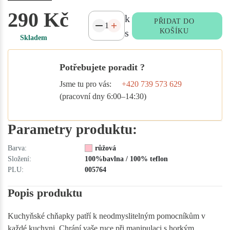
290 Kč
k
PŘIDAT DO
s
KOŠÍKU
Skladem
Potřebujete poradit ?
Jsme tu pro vás:
+420 739 573 629
(pracovní dny 6:00–14:30)
Parametry produktu:
Barva:
růžová
Složení:
100%bavlna / 100% teflon
PLU:
005764
Popis produktu
Kuchyňské chňapky patří k neodmyslitelným pomocníkům v
každé kuchyni. Chrání vaše ruce při manipulaci s horkým