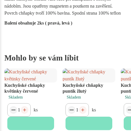
nádobím. Jsou opatřeny magnetem a poutkem na zavěšení.
Povrch chňapky tvoří 100% bavlna. Spodní strana 100% teflon
Balení obsahuje 2ks ( pravá, levá )
Mohlo by se vám líbit
Kuchyňské chňapky
Kuchyňské chňapky
Kuch
květinky červené
puntík žlutý
punt
Skladem
Skladem
Skl
ks
ks