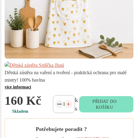
Dětská zástěra na vaření a tvoření - praktická ochrana pro malé
mistry! 100% bavlna
více informací
160 Kč
k
PŘIDAT DO
s
KOŠÍKU
Skladem
Potřebujete poradit ?