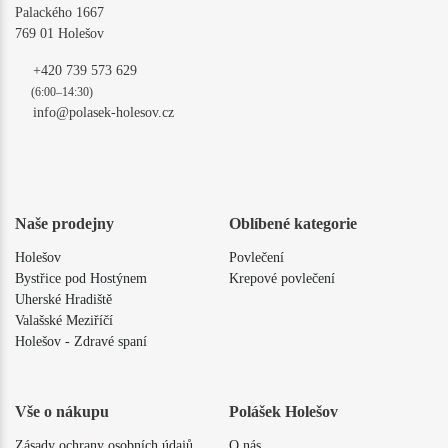
Palackého 1667
769 01 Holešov
+420 739 573 629
(6:00–14:30)
info@polasek-holesov.cz
Naše prodejny
Oblíbené kategorie
Holešov
Povlečení
Bystřice pod Hostýnem
Krepové povlečení
Uherské Hradiště
Valašské Meziříčí
Holešov - Zdravé spaní
Vše o nákupu
Polášek Holešov
Zásady ochrany osobních údajů
O nás