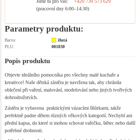
Jsme tu pro vás:
+420 739 573 629
(pracovní dny 6:00–14:30)
Parametry produktu:
Barva:
žlutá
PLU:
001830
Popis produktu
Objevte ideálního pomocníka pro všechny malé kuchaře a
kreativce! Naše dětská zástěra je navržena tak, aby chránila
oblečení při vaření, malování, modelování nebo jiných tvořivých
dobrodružstvích.
Zástěra je vybavena praktickými vázacími šňůrkami, takže
perfektně padne dětem různých věkových kategorií. Nechybí ani
přední kapsa, do které si mohou schovat vařečku, štětec nebo další
potřebné drobnosti.