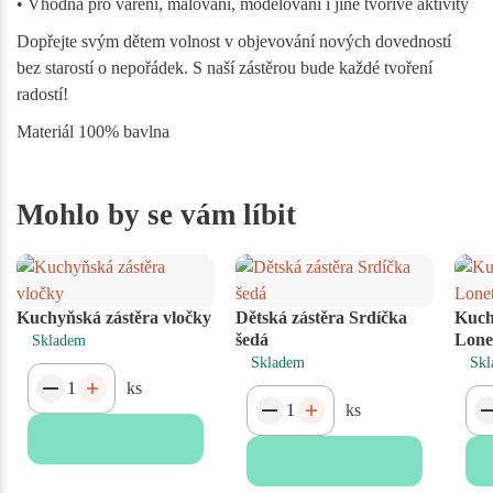
• Vhodná pro vaření, malování, modelování i jiné tvořivé aktivity
Dopřejte svým dětem volnost v objevování nových dovedností
bez starostí o nepořádek. S naší zástěrou bude každé tvoření
radostí!
Materiál 100% bavlna
Mohlo by se vám líbit
Kuchyňská zástěra vločky
Dětská zástěra Srdíčka
Kuch
šedá
Lone
Skladem
Skladem
Skl
ks
ks