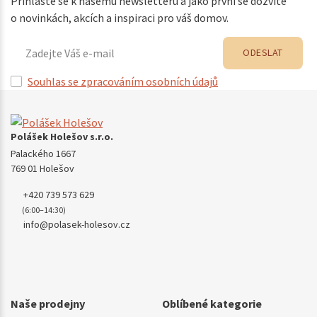
Přihlaste se k našemu newsletteru a jako první se dozvíte
o novinkách, akcích a inspiraci pro váš domov.
ODESLAT
Souhlas se zpracováním osobních údajů
Polášek Holešov s.r.o.
Palackého 1667
769 01 Holešov
+420 739 573 629
(6:00–14:30)
info@polasek-holesov.cz
Naše prodejny
Oblíbené kategorie