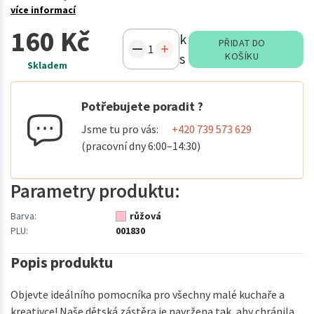
více informací
160 Kč
k
PŘIDAT DO
s
KOŠÍKU
Skladem
Potřebujete poradit ?
Jsme tu pro vás:
+420 739 573 629
(pracovní dny 6:00–14:30)
Parametry produktu:
Barva:
růžová
PLU:
001830
Popis produktu
Objevte ideálního pomocníka pro všechny malé kuchaře a
kreativce! Naše dětská zástěra je navržena tak, aby chránila