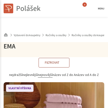
0
MENU
Vybavení do koupelny
Ručníky a osušky
Ručníky a osušky do koupeln
EMA
FILTROVAT
nejdražší
nejlevnější
nejnovější
název od Z do A
název od A do Z
VLASTNÍ VÝŠIVKA