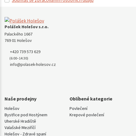
Souhlas se zpracováním osobních údajů
Polášek Holešov s.r.o.
Palackého 1667
769 01 Holešov
+420 739 573 629
(6:00–14:30)
info@polasek-holesov.cz
Naše prodejny
Oblíbené kategorie
Holešov
Povlečení
Bystřice pod Hostýnem
Krepové povlečení
Uherské Hradiště
Valašské Meziříčí
Holešov - Zdravé spaní