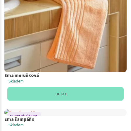
Ema meruňková
Skladem
DETAIL
VLASTNÍ VÝŠIVKA
Ema šampáňo
Skladem