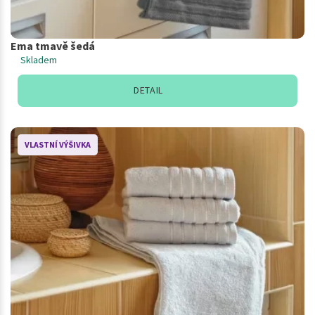
Ema tmavě šedá
Skladem
DETAIL
VLASTNÍ VÝŠIVKA