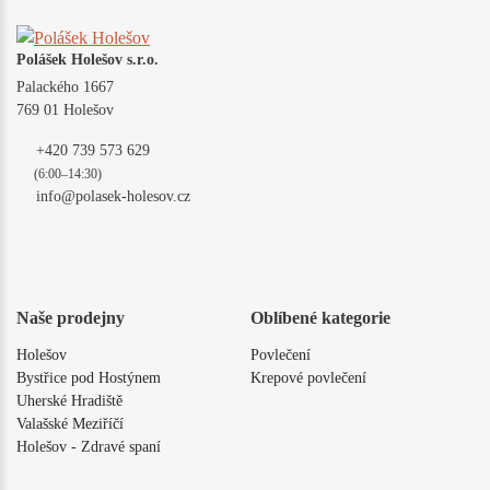
Polášek Holešov s.r.o.
Palackého 1667
769 01 Holešov
+420 739 573 629
(6:00–14:30)
info@polasek-holesov.cz
Naše prodejny
Oblíbené kategorie
Holešov
Povlečení
Bystřice pod Hostýnem
Krepové povlečení
Uherské Hradiště
Valašské Meziříčí
Holešov - Zdravé spaní