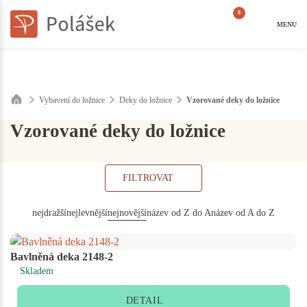
0
MENU
Vybavení do ložnice
Deky do ložnice
Vzorované deky do ložnice
Vzorované deky do ložnice
FILTROVAT
nejdražší
nejlevnější
nejnovější
název od Z do A
název od A do Z
Bavlněná deka 2148-2
Skladem
DETAIL