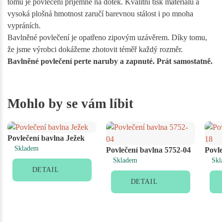
tomu je povlečení příjemné na dotek. Kvalitní tisk materiálu a
vysoká plošná hmotnost zaručí barevnou stálost i po mnoha
vypráních.
Bavlněné povlečení je opatřeno zipovým uzávěrem. Díky tomu,
že jsme výrobci dokážeme zhotovit téměř každý rozměr.
Bavlněné povlečení perte naruby a zapnuté. Prát samostatně.
Mohlo by se vám líbit
Povlečení bavlna Ježek
Skladem
Povlečení bavlna 5752-04
Povl
Skladem
Skl
DETAIL
DETAIL