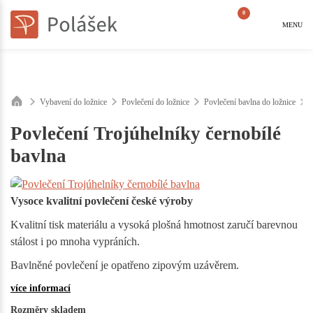
0
MENU
Vybavení do ložnice
Povlečení do ložnice
Povlečení bavlna do ložnice
Povlečení Trojúhelníky černobílé
bavlna
Vysoce kvalitní povlečení české výroby
Kvalitní tisk materiálu a vysoká plošná hmotnost zaručí barevnou
stálost i po mnoha vypráních.
Bavlněné povlečení je opatřeno zipovým uzávěrem.
více informací
Rozměry skladem