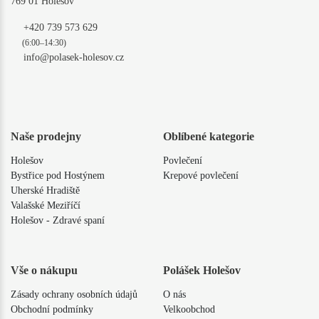
769 01 Holešov
+420 739 573 629
(6:00–14:30)
info@polasek-holesov.cz
Naše prodejny
Oblíbené kategorie
Holešov
Povlečení
Bystřice pod Hostýnem
Krepové povlečení
Uherské Hradiště
Valašské Meziříčí
Holešov - Zdravé spaní
Vše o nákupu
Polášek Holešov
Zásady ochrany osobních údajů
O nás
Obchodní podmínky
Velkoobchod