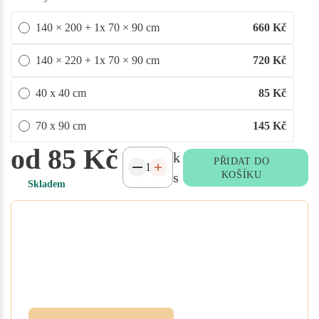
140 × 200 + 1x 70 × 90 cm
660
Kč
140 × 220 + 1x 70 × 90 cm
720
Kč
40 x 40 cm
85
Kč
70 x 90 cm
145
Kč
od 85 Kč
k
PŘIDAT DO
s
KOŠÍKU
Skladem
Potřebujete atypický rozměr
na míru?
Vyplňte poptávkový formulář nebo
přidejte specifikace do poznámky při
objednávce. Rádi vám ušijeme textil
přesně podle vašich potřeb.