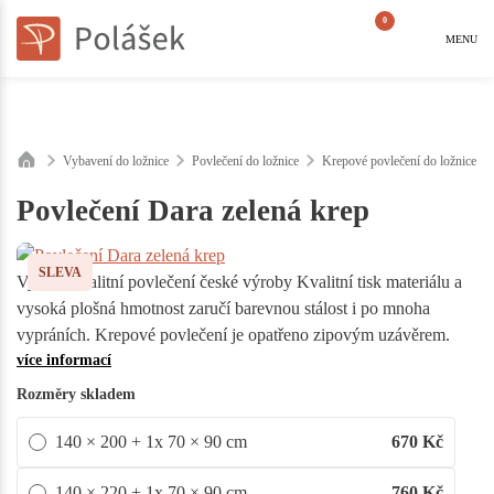
0
MENU
Vybavení do ložnice
Povlečení do ložnice
Krepové povlečení do ložnice
Povlečení Dara zelená krep
SLEVA
Vysoce kvalitní povlečení české výroby Kvalitní tisk materiálu a
vysoká plošná hmotnost zaručí barevnou stálost i po mnoha
vypráních. Krepové povlečení je opatřeno zipovým uzávěrem.
více informací
Rozměry skladem
140 × 200 + 1x 70 × 90 cm
670
Kč
140 × 220 + 1x 70 × 90 cm
760
Kč