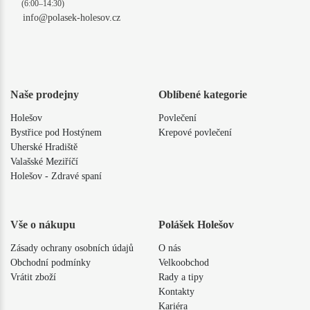
(6:00–14:30)
info@polasek-holesov.cz
Naše prodejny
Oblíbené kategorie
Holešov
Povlečení
Bystřice pod Hostýnem
Krepové povlečení
Uherské Hradiště
Valašské Meziříčí
Holešov - Zdravé spaní
Vše o nákupu
Polášek Holešov
Zásady ochrany osobních údajů
O nás
Obchodní podmínky
Velkoobchod
Vrátit zboží
Rady a tipy
Kontakty
Kariéra