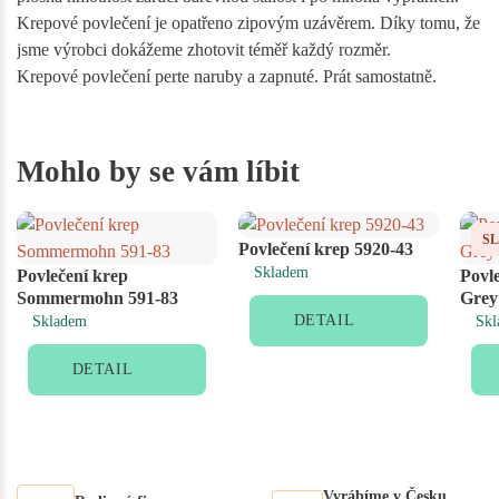
Krepové povlečení je opatřeno zipovým uzávěrem. Díky tomu, že
jsme výrobci dokážeme zhotovit téměř každý rozměr.
Krepové povlečení perte naruby a zapnuté. Prát samostatně.
Mohlo by se vám líbit
S
Povlečení krep 5920-43
Skladem
Povlečení krep
Povl
Sommermohn 591-83
Grey
DETAIL
Skladem
Skl
DETAIL
Vyrábíme v Česku