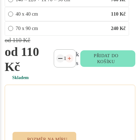
40 x 40 cm
110
Kč
70 x 90 cm
240
Kč
od 110 Kč
od 110
k
PŘIDAT DO
s
KOŠÍKU
Kč
Skladem
Potřebujete atypický rozměr
na míru?
Vyplňte poptávkový formulář nebo
přidejte specifikace do poznámky při
objednávce. Rádi vám ušijeme textil
přesně podle vašich potřeb.
ROZMĚR NA MÍRU