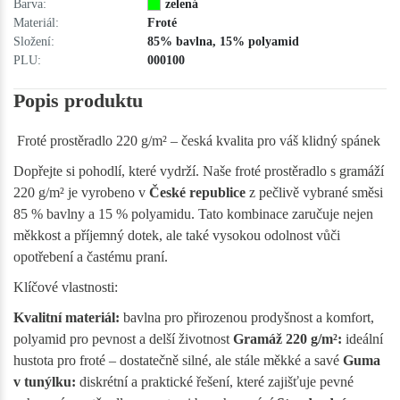
Barva:
zelená
Materiál:
Froté
Složení:
85% bavlna, 15% polyamid
PLU:
000100
Popis produktu
Froté prostěradlo 220 g/m² – česká kvalita pro váš klidný spánek
Dopřejte si pohodlí, které vydrží. Naše froté prostěradlo s gramáží
220 g/m² je vyrobeno v
České republice
z pečlivě vybrané směsi
85 % bavlny a 15 % polyamidu. Tato kombinace zaručuje nejen
měkkost a příjemný dotek, ale také vysokou odolnost vůči
opotřebení a častému praní.
Klíčové vlastnosti:
Kvalitní materiál:
bavlna pro přirozenou prodyšnost a komfort,
polyamid pro pevnost a delší životnost
Gramáž 220 g/m²:
ideální
hustota pro froté – dostatečně silné, ale stále měkké a savé
Guma
v tunýlku:
diskrétní a praktické řešení, které zajišťuje pevné