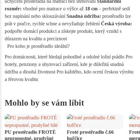
uchycení prostěradla na matraci bez shrnování
Standardní
rozměr:
vhodné pro matrace o výšce až
18 cm
– perfektně sedí
bez napínání nebo sklouzávání
Snadná údržba:
prostěradlo lze
prát v pračce, rychle schne a nevyžaduje žehlení
Česká výroba:
podpořte domácí produkci a získejte produkt, který vznikl s
důrazem na kvalitu a preciznost
Pro koho je prostěradlo ideální?
Pro domácnosti, které hledají pohodlné a odolné ložní prádlo Pro
hotely, penziony a ubytovací zařízení, kde je důležitá snadná
údržba a dlouhá životnost Pro každého, kdo ocení českou výrobu
a férovou kvalitu
Mohlo by se vám líbit
PU prostěradlo FROTÉ
Froté prostěradlo č.66
Froté
nepropustné, prodyšné
hořčice
meru