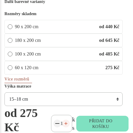
Další barevné varianty
Rozměry skladem
90 x 200 cm
od 440
Kč
180 x 200 cm
od 645
Kč
100 x 200 cm
od 485
Kč
60 x 120 cm
275
Kč
Více rozměrů
Výška matrace
od 275
k
PŘIDAT DO
Kč
s
KOŠÍKU