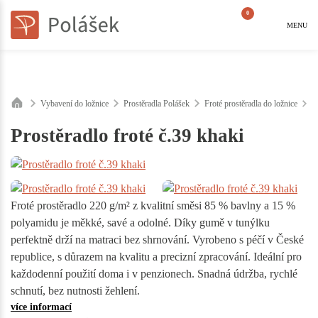
0
MENU
Vybavení do ložnice
Prostěradla Polášek
Froté prostěradla do ložnice
P
Prostěradlo froté č.39 khaki
Froté prostěradlo 220 g/m² z kvalitní směsi 85 % bavlny a 15 %
polyamidu je měkké, savé a odolné. Díky gumě v tunýlku
perfektně drží na matraci bez shrnování. Vyrobeno s péčí v České
republice, s důrazem na kvalitu a precizní zpracování. Ideální pro
každodenní použití doma i v penzionech. Snadná údržba, rychlé
schnutí, bez nutnosti žehlení.
více informací