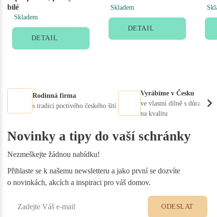
bílé
Skladem
Skl
Skladem
DETAIL
DETAIL
Vyrábíme v Česku
Rodinná firma
ve vlastní dílně s důrazem
s tradicí poctivého českého šití
na kvalitu
Novinky a tipy do vaší schránky
Nezmeškejte žádnou nabídku!
Přihlaste se k našemu newsletteru a jako první se dozvíte
o novinkách, akcích a inspiraci pro váš domov.
ODESLAT