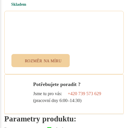
Skladem
Potřebujete atypický rozměr
na míru?
Vyplňte poptávkový formulář nebo
přidejte specifikace do poznámky při
objednávce. Rádi vám ušijeme textil
přesně podle vašich potřeb.
ROZMĚR NA MÍRU
Potřebujete poradit ?
Jsme tu pro vás:
+420 739 573 629
(pracovní dny 6:00–14:30)
Parametry produktu: