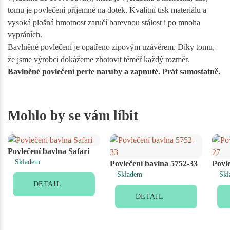
tomu je povlečení příjemné na dotek. Kvalitní tisk materiálu a
vysoká plošná hmotnost zaručí barevnou stálost i po mnoha
vypráních.
Bavlněné povlečení je opatřeno zipovým uzávěrem. Díky tomu,
že jsme výrobci dokážeme zhotovit téměř každý rozměr.
Bavlněné povlečení perte naruby a zapnuté. Prát samostatně.
Mohlo by se vám líbit
Povlečení bavlna Safari
Skladem
Povlečení bavlna 5752-33
Povl
Skladem
Skl
DETAIL
DETAIL