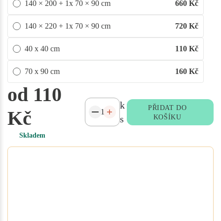
140 × 200 + 1x 70 × 90 cm
660
Kč
140 × 220 + 1x 70 × 90 cm
720
Kč
40 x 40 cm
110
Kč
70 x 90 cm
160
Kč
od 110
k
PŘIDAT DO
Kč
s
KOŠÍKU
Skladem
Potřebujete atypický rozměr
na míru?
Vyplňte poptávkový formulář nebo
přidejte specifikace do poznámky při
objednávce. Rádi vám ušijeme textil
přesně podle vašich potřeb.