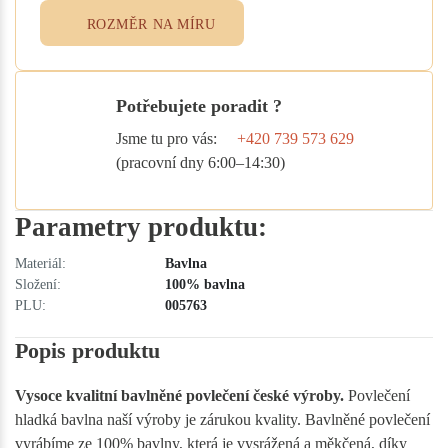
ROZMĚR NA MÍRU
Potřebujete poradit ?
Jsme tu pro vás:
+420 739 573 629
(pracovní dny 6:00–14:30)
Parametry produktu:
Materiál:
Bavlna
Složení:
100% bavlna
PLU:
005763
Popis produktu
Vysoce kvalitní bavlněné povlečení české výroby.
Povlečení
hladká bavlna naší výroby je zárukou kvality. Bavlněné povlečení
vyrábíme ze 100% bavlny, která je vysrážená a měkčená, díky