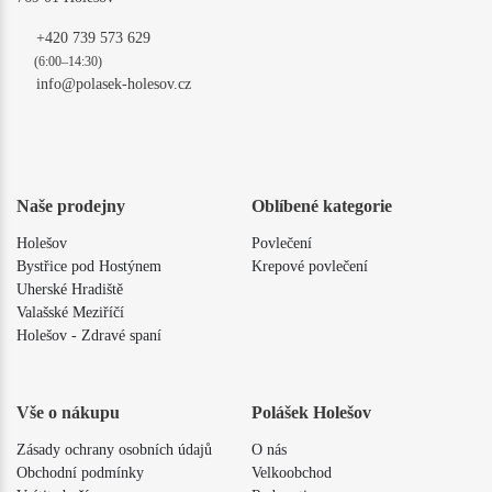
+420 739 573 629
(6:00–14:30)
info@polasek-holesov.cz
Naše prodejny
Oblíbené kategorie
Holešov
Povlečení
Bystřice pod Hostýnem
Krepové povlečení
Uherské Hradiště
Valašské Meziříčí
Holešov - Zdravé spaní
Vše o nákupu
Polášek Holešov
Zásady ochrany osobních údajů
O nás
Obchodní podmínky
Velkoobchod