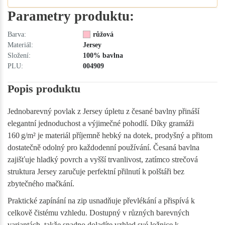
Parametry produktu:
Barva:
růžová
Materiál:
Jersey
Složení:
100% bavlna
PLU:
004909
Popis produktu
Jednobarevný povlak z Jersey úpletu z česané bavlny přináší
elegantní jednoduchost a výjimečné pohodlí. Díky gramáži
160 g/m² je materiál příjemně hebký na dotek, prodyšný a přitom
dostatečně odolný pro každodenní používání. Česaná bavlna
zajišťuje hladký povrch a vyšší trvanlivost, zatímco strečová
struktura Jersey zaručuje perfektní přilnutí k polštáři bez
zbytečného mačkání.
Praktické zapínání na zip usnadňuje převlékání a přispívá k
celkově čistému vzhledu. Dostupný v různých barevných
variantách, takže snadno doladíte vzhled své ložnice k