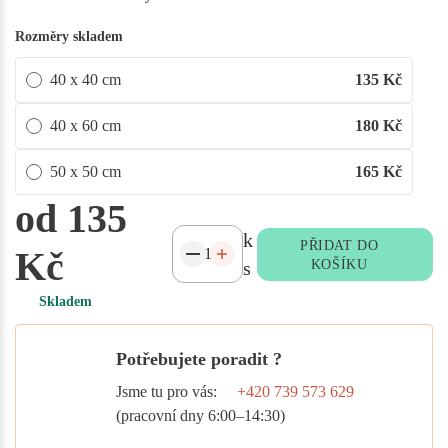
Rozměry skladem
40 x 40 cm
135
Kč
40 x 60 cm
180
Kč
50 x 50 cm
165
Kč
od 135
k
PŘIDAT DO
Kč
s
KOŠÍKU
Skladem
Potřebujete poradit ?
Jsme tu pro vás:
+420 739 573 629
(pracovní dny 6:00–14:30)