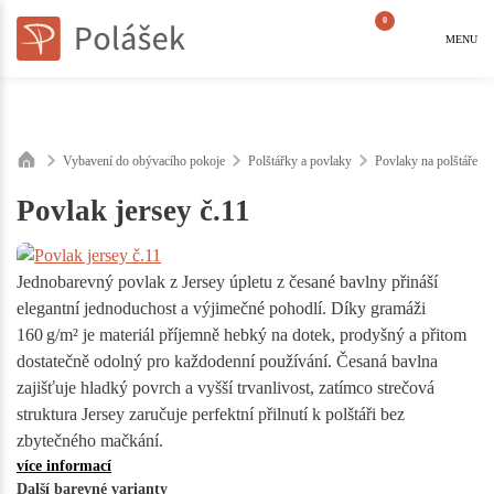
0
MENU
Vybavení do obývacího pokoje
Polštářky a povlaky
Povlaky na polštáře
Povlak jersey č.11
Jednobarevný povlak z Jersey úpletu z česané bavlny přináší
elegantní jednoduchost a výjimečné pohodlí. Díky gramáži
160 g/m² je materiál příjemně hebký na dotek, prodyšný a přitom
dostatečně odolný pro každodenní používání. Česaná bavlna
zajišťuje hladký povrch a vyšší trvanlivost, zatímco strečová
struktura Jersey zaručuje perfektní přilnutí k polštáři bez
zbytečného mačkání.
více informací
Další barevné varianty