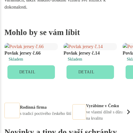
dokonalosti.
Mohlo by se vám líbit
Povlak jersey č.66
Povlak jersey č.14
Povla
Skladem
Skladem
Skl
DETAIL
DETAIL
Vyrábíme v Česku
Rodinná firma
ve vlastní dílně s důrazem
s tradicí poctivého českého šití
na kvalitu
Novinky a tipy do vaší schránky