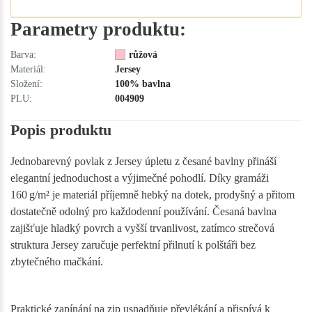
Parametry produktu:
Barva:
růžová
Materiál:
Jersey
Složení:
100% bavlna
PLU:
004909
Popis produktu
Jednobarevný povlak z Jersey úpletu z česané bavlny přináší
elegantní jednoduchost a výjimečné pohodlí. Díky gramáži
160 g/m² je materiál příjemně hebký na dotek, prodyšný a přitom
dostatečně odolný pro každodenní používání. Česaná bavlna
zajišťuje hladký povrch a vyšší trvanlivost, zatímco strečová
struktura Jersey zaručuje perfektní přilnutí k polštáři bez
zbytečného mačkání.
Praktické zapínání na zip usnadňuje převlékání a přispívá k