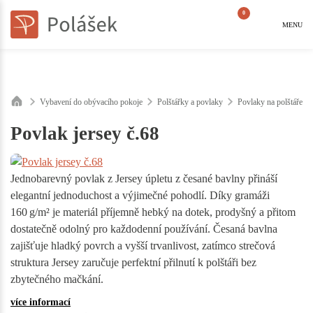
0
MENU
Vybavení do obývacího pokoje
Polštářky a povlaky
Povlaky na polštáře
Povlak jersey č.68
Jednobarevný povlak z Jersey úpletu z česané bavlny přináší
elegantní jednoduchost a výjimečné pohodlí. Díky gramáži
160 g/m² je materiál příjemně hebký na dotek, prodyšný a přitom
dostatečně odolný pro každodenní používání. Česaná bavlna
zajišťuje hladký povrch a vyšší trvanlivost, zatímco strečová
struktura Jersey zaručuje perfektní přilnutí k polštáři bez
zbytečného mačkání.
více informací