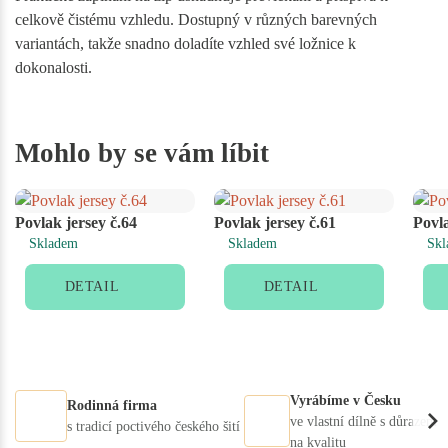
celkově čistému vzhledu. Dostupný v různých barevných
variantách, takže snadno doladíte vzhled své ložnice k
dokonalosti.
Mohlo by se vám líbit
Povlak jersey č.64
Povlak jersey č.61
Povla
Skladem
Skladem
Skl
DETAIL
DETAIL
Vyrábíme v Česku
Rodinná firma
ve vlastní dílně s důrazem
s tradicí poctivého českého šití
na kvalitu