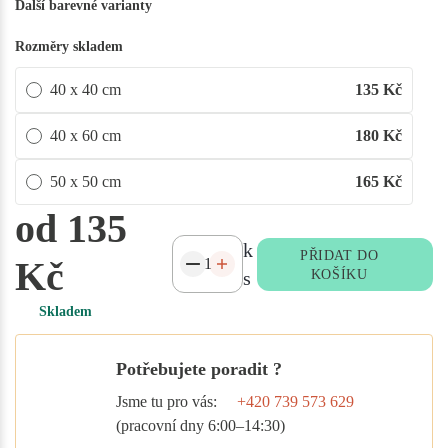
Další barevné varianty
Rozměry skladem
40 x 40 cm
135
Kč
40 x 60 cm
180
Kč
50 x 50 cm
165
Kč
od 135
k
PŘIDAT DO
Kč
s
KOŠÍKU
Skladem
Potřebujete poradit ?
Jsme tu pro vás:
+420 739 573 629
(pracovní dny 6:00–14:30)