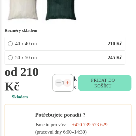
Rozměry skladem
40 x 40 cm
210
Kč
50 x 50 cm
245
Kč
od 210
k
PŘIDAT DO
Kč
s
KOŠÍKU
Skladem
Potřebujete poradit ?
Jsme tu pro vás:
+420 739 573 629
(pracovní dny 6:00–14:30)