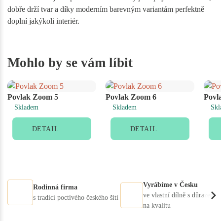
dobře drží tvar a díky moderním barevným variantám perfektně
doplní jakýkoli interiér.
Mohlo by se vám líbit
Povlak Zoom 5
Povlak Zoom 6
Povl
Skladem
Skladem
Skl
DETAIL
DETAIL
Vyrábíme v Česku
Rodinná firma
ve vlastní dílně s důrazem
s tradicí poctivého českého šití
na kvalitu