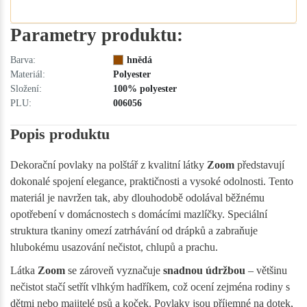
Parametry produktu:
Barva:
hnědá
Materiál:
Polyester
Složení:
100% polyester
PLU:
006056
Popis produktu
Dekorační povlaky na polštář z kvalitní látky
Zoom
představují
dokonalé spojení elegance, praktičnosti a vysoké odolnosti. Tento
materiál je navržen tak, aby dlouhodobě odolával běžnému
opotřebení v domácnostech s domácími mazlíčky. Speciální
struktura tkaniny omezí zatrhávání od drápků a zabraňuje
hlubokému usazování nečistot, chlupů a prachu.
Látka
Zoom
se zároveň vyznačuje
snadnou údržbou
– většinu
nečistot stačí setřít vlhkým hadříkem, což ocení zejména rodiny s
dětmi nebo majitelé psů a koček. Povlaky jsou příjemné na dotek,