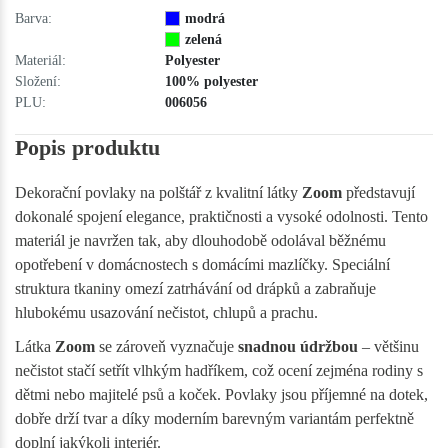
Barva:
modrá
zelená
Materiál:
Polyester
Složení:
100% polyester
PLU:
006056
Popis produktu
Dekorační povlaky na polštář z kvalitní látky
Zoom
představují
dokonalé spojení elegance, praktičnosti a vysoké odolnosti. Tento
materiál je navržen tak, aby dlouhodobě odolával běžnému
opotřebení v domácnostech s domácími mazlíčky. Speciální
struktura tkaniny omezí zatrhávání od drápků a zabraňuje
hlubokému usazování nečistot, chlupů a prachu.
Látka
Zoom
se zároveň vyznačuje
snadnou údržbou
– většinu
nečistot stačí setřít vlhkým hadříkem, což ocení zejména rodiny s
dětmi nebo majitelé psů a koček. Povlaky jsou příjemné na dotek,
dobře drží tvar a díky moderním barevným variantám perfektně
doplní jakýkoli interiér.