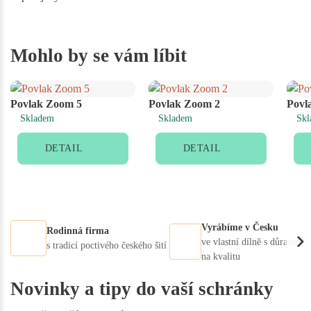
Mohlo by se vám líbit
Povlak Zoom 5
Povlak Zoom 2
Povl
Skladem
Skladem
Skl
DETAIL
DETAIL
Vyrábíme v Česku
Rodinná firma
ve vlastní dílně s důrazem
s tradicí poctivého českého šití
na kvalitu
Novinky a tipy do vaší schránky