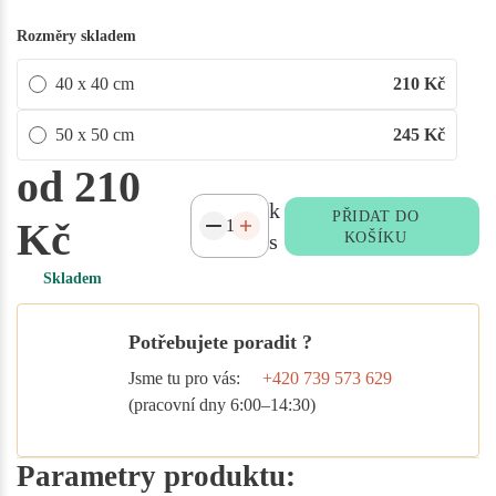
Rozměry skladem
40 x 40 cm
210
Kč
50 x 50 cm
245
Kč
od 210
k
PŘIDAT DO
Kč
s
KOŠÍKU
Skladem
Potřebujete poradit ?
Jsme tu pro vás:
+420 739 573 629
(pracovní dny 6:00–14:30)
Parametry produktu: